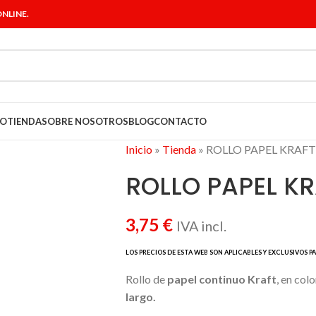
NLINE.
IO
TIENDA
SOBRE NOSOTROS
BLOG
CONTACTO
Inicio
»
Tienda
»
ROLLO PAPEL KRAF
ROLLO PAPEL K
3,75
€
IVA incl.
Rollo de
papel continuo Kraft
, en col
largo.