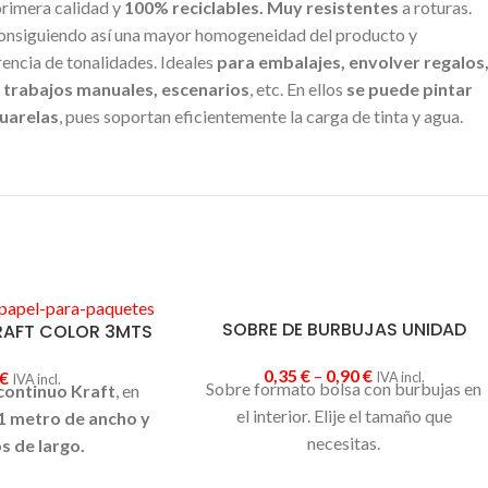
primera calidad y
100% reciclables.
Muy resistentes
a roturas.
consiguiendo así una mayor homogeneidad del producto y
rencia de tonalidades. Ideales
para embalajes, envolver regalos
, trabajos manuales, escenarios
, etc. En ellos
se puede pintar
uarelas
, pues soportan eficientemente la carga de tinta y agua.
SOBRE DE BURBUJAS UNIDAD
KRAFT COLOR 3MTS
0,35
€
–
0,90
€
€
IVA incl.
IVA incl.
Sobre formato bolsa con burbujas en
continuo Kraft
, en
el interior. Elije el tamaño que
1 metro de ancho y
necesitas.
s de largo.