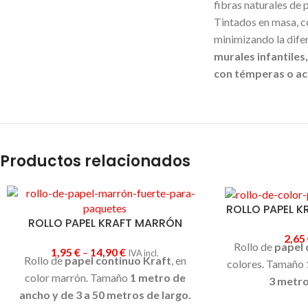
fibras naturales de 
Tintados en masa, 
minimizando la dife
murales infantiles
con témperas o ac
Productos relacionados
ROLLO PAPEL 
ROLLO PAPEL KRAFT MARRÓN
2,65
Rollo de
papel 
1,95
€
–
14,90
€
IVA incl.
Rollo de
papel continuo Kraft
, en
colores. Tamaño
color marrón. Tamaño
1 metro de
3 metro
ancho y de 3 a 50 metros de largo.