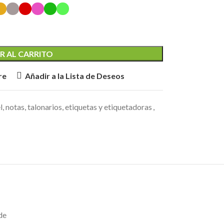
R AL CARRITO
re
Añadir a la Lista de Deseos
, notas, talonarios, etiquetas y etiquetadoras
,
de