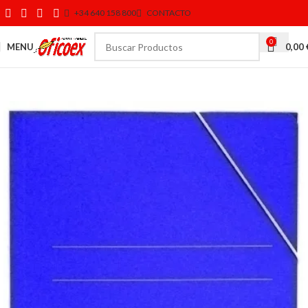
+34 640 158 800
CONTACTO
0
MENU
0,00