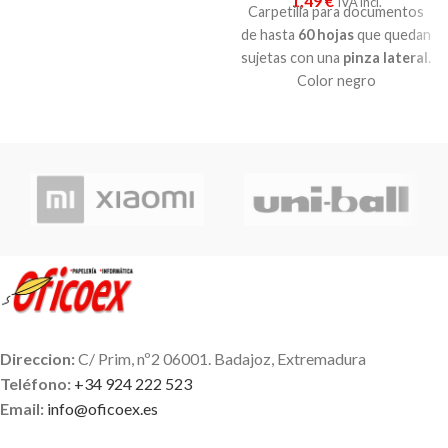
1,49
€
IVA incl.
Colores pastel. Elige el color
Carpetilla para documentos
que te gusta
de hasta
60 hojas
que quedan
sujetas con una
pinza lateral
.
Color negro
Direccion:
C/ Prim, nº2 06001. Badajoz, Extremadura
Teléfono:
+34 924 222 523
Email:
info@oficoex.es