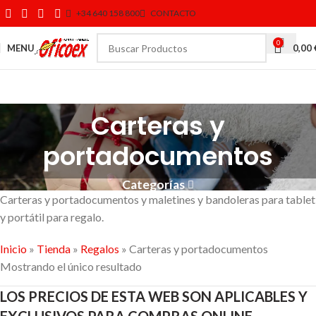
+34 640 158 800
CONTACTO
0
MENU
0,00
Carteras y
portadocumentos
Categorías
Carteras y portadocumentos y maletines y bandoleras para tablet
y portátil para regalo.
Inicio
»
Tienda
»
Regalos
»
Carteras y portadocumentos
Mostrando el único resultado
LOS PRECIOS DE ESTA WEB SON APLICABLES Y