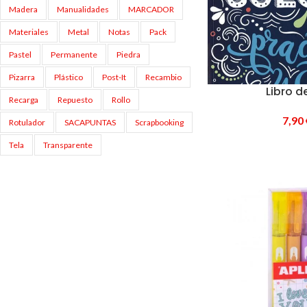
Madera
Manualidades
MARCADOR
Materiales
Metal
Notas
Pack
Pastel
Permanente
Piedra
Pizarra
Plástico
Post-It
Recambio
Libro d
Recarga
Repuesto
Rollo
7,90
Rotulador
SACAPUNTAS
Scrapbooking
Tela
Transparente