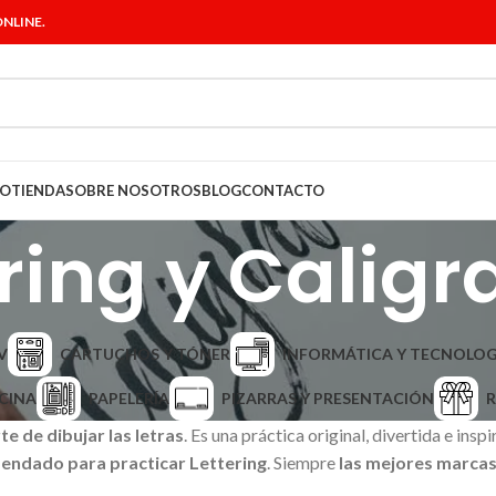
NLINE.
IO
TIENDA
SOBRE NOSOTROS
BLOG
CONTACTO
ring y Caligr
V
CARTUCHOS Y TÓNER
INFORMÁTICA Y TECNOLOG
CINA
PAPELERÍA
PIZARRAS Y PRESENTACIÓN
R
rte de dibujar las letras
. Es una práctica original, divertida e in
endado para practicar Lettering
. Siempre
las mejores marcas 