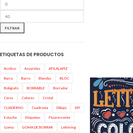
FILTRAR
ETIQUETAS DE PRODUCTOS
Acrilico
Acuarelas
AFILALAPIZ
Barra
Barro
Blandas
BLOC
Boligrafo
BORRABLE
Borrador
Ceras
Colores
Cristal
CUADERNO
Cuadrovía
Dibujo
DIY
Estuche
Etiquetas
Fluorescente
Goma
GOMA DE BORRAR
Lettering