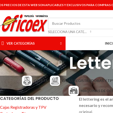
OS PRECIOS DE ESTA WEB SON APLICABLES Y EXCLUSIVOS PARA COMPRAS O
SELECCIONA UNA CATEGORÍA
VER CATEGORÍAS
INIC
Lette
OFERTAS
CAJAS REGISTRADORAS Y TP
MAQUINAS DE OFI
CATEGORÍAS DEL PRODUCTO
El lettering es el a
necesario y recom
Cajas Registradoras y TPV
original.