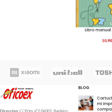
Libro manual 
10,9
BLOG
Cartuc
mi impr
compat
Direccion:
C/ Prim, nº2 06001. Badajoz,