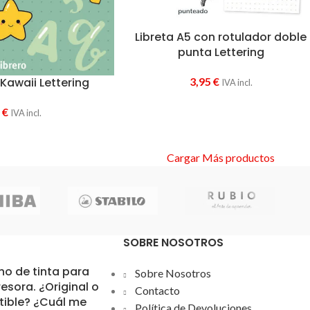
Libreta A5 con rotulador doble
punta Lettering
Kawaii Lettering
3,95
€
IVA incl.
0
€
IVA incl.
Cargar Más productos
SOBRE NOSOTROS
ho de tinta para
Sobre Nosotros
esora. ¿Original o
Contacto
ible? ¿Cuál me
Política de Devoluciones