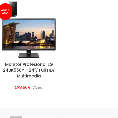
AGOT
ADO
Monitor Profesional LG
24BK550Y-I 24″/ Full HD/
Multimedia
198,60
€
IVA incl.