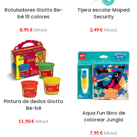
Rotuladores Giotto Be-
Tijera escolar Maped
bé 10 colores
Security
8,95
€
2,49
€
IVA incl.
IVA incl.
Pintura de dedos Giotto
Be-bé
Aqua Fun libro de
colorear Jungla
11,90
€
IVA incl.
7,95
€
IVA incl.