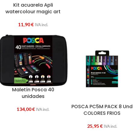
Kit acuarela Apli
watercolour magic art
11,90
€
IVA incl.
Maletín Posca 40
unidades
POSCA PC5M PACK 8 Und
134,00
€
IVA incl.
COLORES FRIOS
25,95
€
IVA incl.