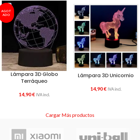
AGOT
ADO
Lámpara 3D Globo
Lámpara 3D Unicornio
Terráqueo
14,90
€
IVA incl.
14,90
€
IVA incl.
Cargar Más productos