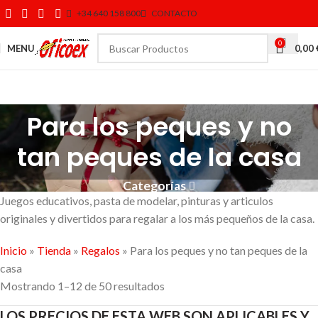
+34 640 158 800
CONTACTO
0
MENU
0,00
Para los peques y no
tan peques de la casa
Categorías
Juegos educativos, pasta de modelar, pinturas y articulos
originales y divertidos para regalar a los más pequeños de la casa.
Inicio
»
Tienda
»
Regalos
»
Para los peques y no tan peques de la
casa
Mostrando 1–12 de 50 resultados
LOS PRECIOS DE ESTA WEB SON APLICABLES Y