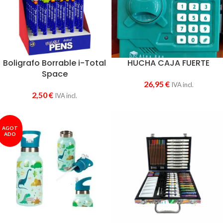
Boligrafo Borrable i-Total
HUCHA CAJA FUERTE
Space
26,95
€
IVA incl.
2,50
€
IVA incl.
AGOT
ADO