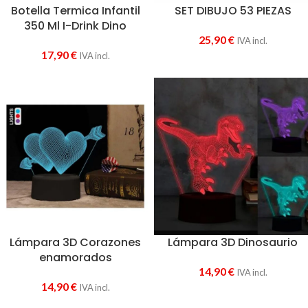
Botella Termica Infantil
SET DIBUJO 53 PIEZAS
350 Ml I-Drink Dino
25,90
€
IVA incl.
17,90
€
IVA incl.
Lámpara 3D Corazones
Lámpara 3D Dinosaurio
enamorados
14,90
€
IVA incl.
14,90
€
IVA incl.