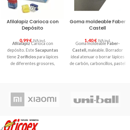
Afilalapiz Carioca con
Goma moldeable Faber
Depósito
Castell
0,99
€
1,40
€
IVA incl.
IVA incl.
Afilalapiz
Carioca con
Goma moldeable
Faber-
depósito. Este
Sacapuntas
Castell,
maleable. Borrador
tiene
2 orificios
para lápices
ideal atenuar o borrar lápices
de diferentes grosores,
de carbón, carboncillos, pastel
tamaño reducido (para que no
o grafito blando. Para limpiar o
ocupe demasiado) con
tapa
corregir trabajos o bocetos
sobre papel