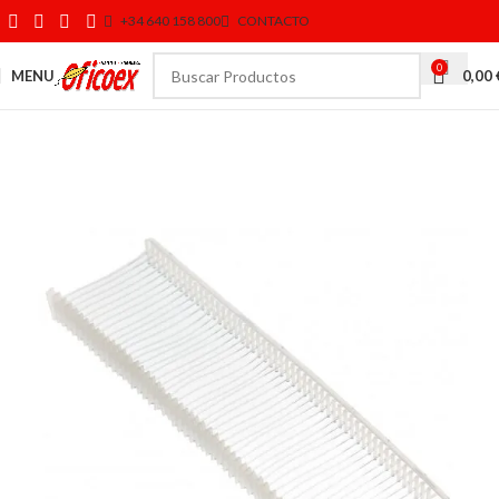
+34 640 158 800
CONTACTO
0
MENU
0,00