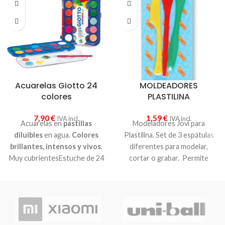
Acuarelas Giotto 24
MOLDEADORES
colores
PLASTILINA
7,90
€
1,59
€
IVA incl.
IVA incl.
Acuarelas en
pastillas
Modeladores Jovi para
diluibles
en agua.
Colores
Plastilina. Set de 3 espátulas
brillantes, intensos y vivos
.
diferentes para modelar,
Muy cubrientesEstuche de 24
cortar o grabar. Permite
colores + pincel
trabajar fácilmente con
plastilina o arcilla.