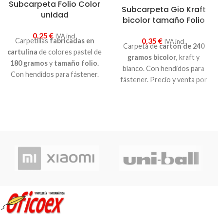
Subcarpeta Folio Color
Subcarpeta Gio Kraft
unidad
bicolor tamaño Folio
0,25
€
IVA incl.
0,35
€
Carpetillas
fabricadas en
IVA incl.
Carpeta de
cartón de 240
cartulina
de colores pastel de
gramos bicolor
, kraft y
180 gramos
y
tamaño folio.
blanco. Con hendidos para
Con hendidos para fástener.
fástener. Precio y venta por
Colores pastel
. Elige el color
unidad
que te gusta