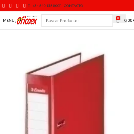
+34 640 158 800
CONTACTO
0
MENU
0,00