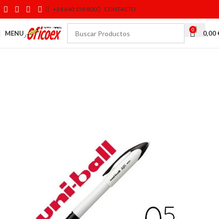
+34 640 158 800
CONTACTO
0
MENU
0,00