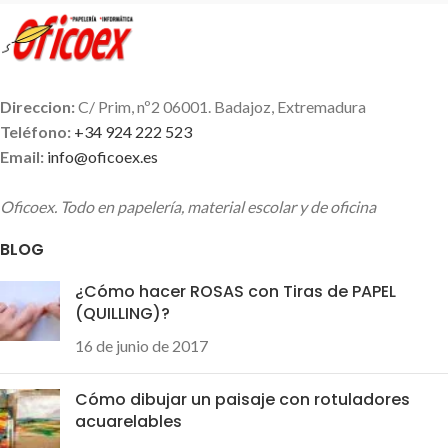
tinta en azul, rojo o negro.
Cual es tu favorito??
Direccion:
C/ Prim, nº2 06001. Badajoz, Extremadura
Teléfono:
+34 924 222 523
Email:
info@oficoex.es
Oficoex. Todo en papelería, material escolar y de oficina
BLOG
¿Cómo hacer ROSAS con Tiras de PAPEL
(QUILLING)?
16 de junio de 2017
Cómo dibujar un paisaje con rotuladores
acuarelables