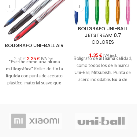
BOLIGRAFO UNI-BALL
JETSTREAM 0.7
COLORES
BOLIGRAFO UNI-BALL AIR
1,35
€
IVA incl.
2,25
€
Bolígrafo de
altísima calidad
,
2,50
€
IVA incl.
"Escribe como una pluma
como todos los de la marca
estilográfica"
Roller de
tinta
Uni-Ball, Mitsubishi. Punta de
líquida
con punta de acetato
acero inoxidable.
Bola de
plástico, material suave
que
0.7mm
.
Retráctil
. Tinta
permite ajustar el ancho y la
pigmetada de
gran
intensidad de la escritura
,
resistencia al agua y a la luz
.
dependiendo de la presión y
Ofrece una escritura más
del ángulo de escritura. Punta
suave y rápida aún que la tinta
de bola 0,8 mm. Ancho
de gel. Anti falsificación y
escritura 0,35-0,55 mm.
secado instantáneo.
Ideal
Tienes tres variaciones, con
para zurdos
.