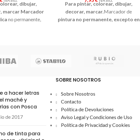
IVA incl.
IVA incl.
olorear, dibujar,
Para pintar, colorear, dibujar,
r, marcar
Marcador
decorar, marcar.
Marcador de
lica
no permanente,
pintura no permanente, excepto en
ficies porosas, con
superficies porosas
, con pintura bas
 base de agua. Pinta
de agua.
Pinta sobre cualquier
 superficie y es muy
superficie
y es muy resistente a la luz.
luz. Es inodoro y las
Es inodoro y las manchas se pueden
en lavar con agua,
lavar con agua, desapareciendo
nmediatamente. Ideal
inmediatamente. Ideal para cartelería,
ría, decoración,
decoración, escaparatismo, posters,
SOBRE NOSOTROS
smo, posters,
manualidades..etc. No tóxico. Colores
. No tóxico. Colores
brillantes.Ancho de trazo: 15mm
 a hacer letras
Sobre Nosotros
 de trazo: 2,5mm
el maché y
Contacto
rlas con Posca
Política de Devoluciones
nio de 2017
Aviso Legal y Condiciones de Uso
Política de Privacidad y Cookies
ho de tinta para