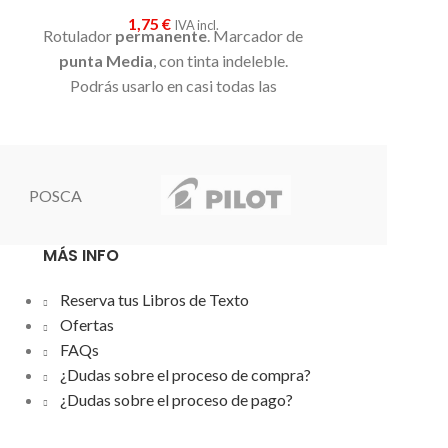
rotulador
no 
1,75
€
abierto durant
IVA incl.
Rotulador
permanente
. Marcador de
sobre la mayo
punta Media
, con tinta indeleble.
Depósito de t
Podrás usarlo en casi todas las
e
No contiene T
superficies.
POSCA
MÁS INFO
Reserva tus Libros de Texto
Ofertas
FAQs
¿Dudas sobre el proceso de compra?
¿Dudas sobre el proceso de pago?