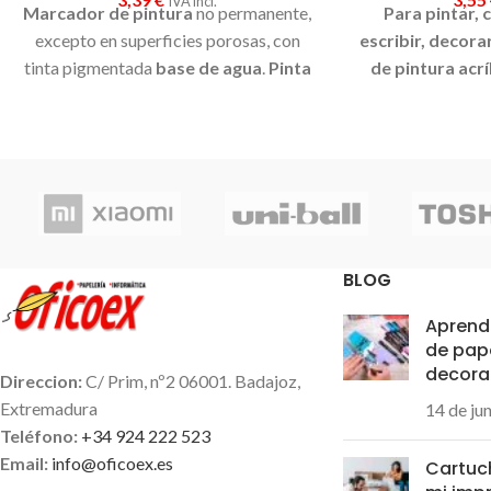
IVA incl.
Marcador de pintura
no permanente,
Para pintar, c
excepto en superficies porosas, con
escribir, decora
tinta pigmentada
base de agua
.
Pinta
de pintura acrí
sobre cualquier superficie
y es muy
excepto en super
resistente a la luz. Es inodoro y las
tinta pigmentada
manchas se pueden lavar con agua,
sobre cualquier
desapareciendo inmediatamente. Ideal
resistente a la 
para cartelería, decoración,
manchas se pued
escaparatismo, posters,
desapareciendo i
manualidades..etc. No tóxico. Colores
para cartele
BLOG
brillantes.
Ancho de trazo: 1,5mm
escaparati
manualidades..etc
Aprende
brillantes.
Ancho
de pap
decora
Direccion:
C/ Prim, nº2 06001. Badajoz,
Extremadura
14 de ju
Teléfono:
+34 924 222 523
Email:
info@oficoex.es
Cartuc