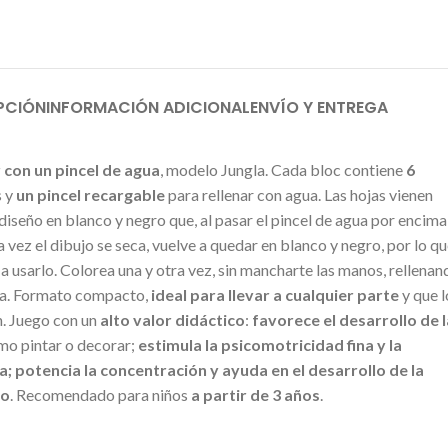
PCIÓN
INFORMACIÓN ADICIONAL
ENVÍO Y ENTREGA
 con un pincel de agua
, modelo Jungla. Cada bloc contiene
6
s y
un pincel recargable
para rellenar con agua. Las hojas vienen
iseño en blanco y negro que, al pasar el pincel de agua por encima
a vez el dibujo se seca, vuelve a quedar en blanco y negro, por lo q
 a usarlo. Colorea una y otra vez, sin mancharte las manos, rellenan
ua. Formato compacto,
ideal para llevar a cualquier parte
y que l
n. Juego con un
alto valor didáctico
:
favorece el desarrollo de 
o pintar o decorar;
estimula la psicomotricidad fina y la
; potencia la concentración y ayuda en el desarrollo de la
ño
. Recomendado para niños
a partir de 3 años
.