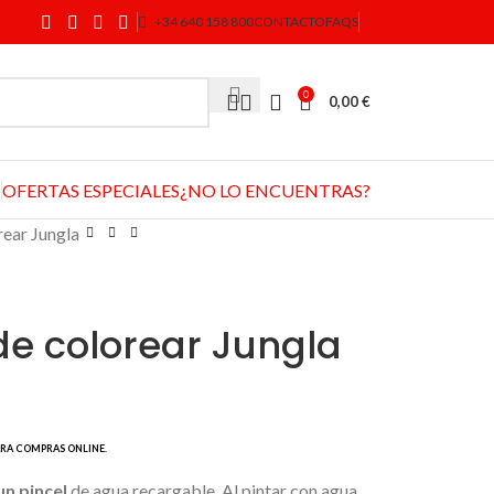
+34 640 158 800
CONTACTO
FAQS
0
0,00
€
OFERTAS ESPECIALES
¿NO LO ENCUENTRAS?
rear Jungla
de colorear Jungla
un pincel
de agua recargable. Al pintar con agua