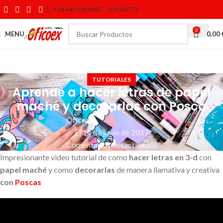
+34 640 158 800
CONTACTO
0
MENU
0,00
TUTORIALES
Aprende a hacer letras de papel
maché y decorarlas con Posca
Oficoex
El 14 de junio de 2017
Comentarios desactivados
Impresionante video tutorial de como
hacer letras en 3-d
con
papel maché
y como
decorarlas
de manera llamativa y creativa
con
Poscas