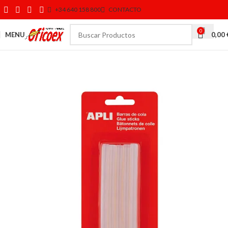
+34 640 158 800
CONTACTO
0
MENU
0,00