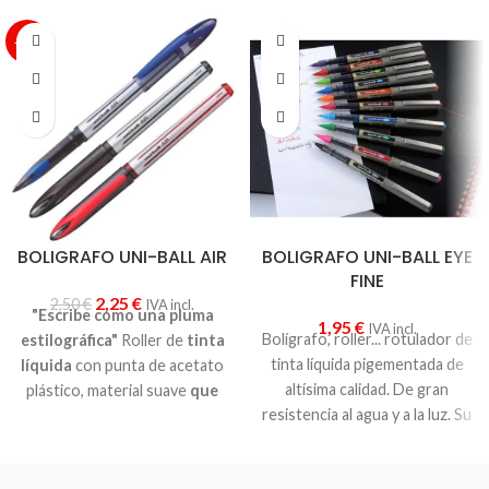
-10%
BOLIGRAFO UNI-BALL AIR
BOLIGRAFO UNI-BALL EYE
FINE
2,25
€
2,50
€
IVA incl.
"Escribe como una pluma
1,95
€
IVA incl.
Bolígrafo, roller... rotulador de
estilográfica"
Roller de
tinta
tinta líquida pigementada de
líquida
con punta de acetato
altísima calidad. De gran
plástico, material suave
que
resistencia al agua y a la luz. Su
permite ajustar el ancho y la
exclusivo sistema de control
intensidad de la escritura
,
de tinta evita goteo y da una
dependiendo de la presión y