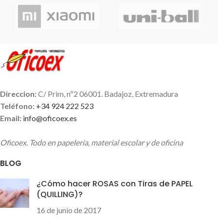
gran suavidad de escritura.
del ángulo de escritura. Punta
Cuerpo y capuchón plástico.
de bola 0,8 mm. Ancho
Clip metálico. Punta de bola
escritura 0,35-0,55 mm.
con trazo medio. Uni-Ball
Tienes tres variaciones, con
tiene los bolígrafos y roller de
tinta en azul, rojo o negro.
más alta calidad del mercado a
Cual es tu favorito??
un precio muy económico.
Recomendable 100%
Direccion:
C/ Prim, nº2 06001. Badajoz, Extremadura
Teléfono:
+34 924 222 523
Email:
info@oficoex.es
Oficoex. Todo en papelería, material escolar y de oficina
BLOG
¿Cómo hacer ROSAS con Tiras de PAPEL
(QUILLING)?
16 de junio de 2017