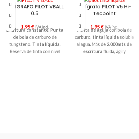
BOLIGRAFO PILOT VBALL
Bolígrafo PILOT V5 Hi-
0.5
Tecpoint
1,95
€
1,95
€
IVA incl.
IVA incl.
Escritura constante
.
Punta
Punta de aguja
con bola de
de bola
de carburo de
carburo,
tinta líquida
soluble
tungsteno.
Tinta líquida
.
al agua. Más de
2.000mts de
Reserva de tinta con nivel
escritura
fluida, ágil y
visible. Clip de metal. Más de
duradera. Gracias al sistema
1.600mts
de escritura.
de
flujo de tinta
v-system, el
Diámetro de bola:
0-5mm
trazo de escritura siempre se
mantiene constante.