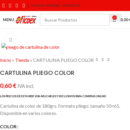
+34 640 158 800
CONTACTO
0
MENU
0,00
Click to enlarge
Inicio
»
Tienda
»
CARTULINA PLIEGO COLOR
CARTULINA PLIEGO COLOR
0,60
€
IVA incl.
Cartulina de color de 180grs. Formato pliego, tamaño 50×65.
Disponible en varios colores.
COLOR