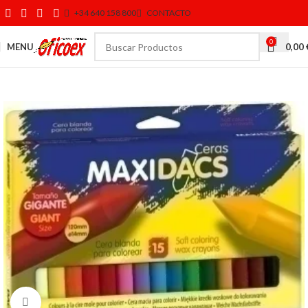
+34 640 158 800
CONTACTO
0
MENU
0,00
Click to enlarge