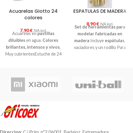
Acuarelas Giotto 24
ESPATULAS DE MADERA
colores
8,90
€
IVA incl.
Set de herramientas para
7,90
€
IVA incl.
Acuarelas en
pastillas
modelar fabricadas en
diluibles
en agua.
Colores
madera
Incluye
espátulas
,
brillantes, intensos y vivos
.
vaciadores y un rodillo Para
Muy cubrientesEstuche de 24
uso profesional
colores + pincel
Para modelar pastas
DAS, FIMO, arcillas, plastilinas.
Direccion:
C/ Prim, nº2 06001. Badajoz, Extremadura