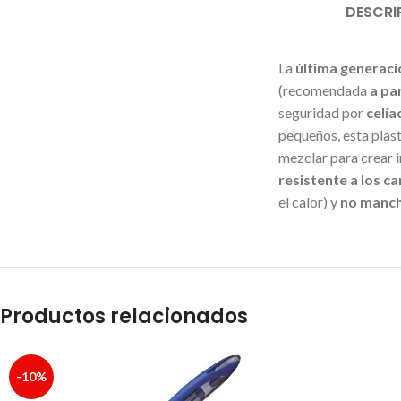
DESCRI
La
última generaci
(recomendada
a par
seguridad por
celía
pequeños, esta plast
mezclar para crear i
resistente a los 
el calor) y
no manch
Productos relacionados
-10%