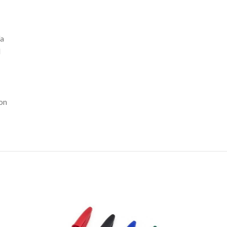
ía
l
con