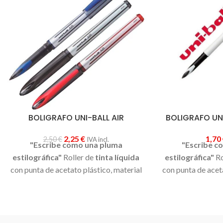
BOLIGRAFO UNI-BALL AIR
BOLIGRAFO UN
2,25
€
1,70
2,50
€
IVA incl.
"Escribe como una pluma
"Escribe c
estilográfica"
Roller de
tinta líquida
estilográfica"
Ro
con punta de acetato plástico, material
con punta de acet
suave
que permite ajustar el ancho y
suave que
permit
la intensidad de la escritura
,
la intensidad
dependiendo de la presión y del ángulo
dependiendo de la
de escritura. Punta de bola 0,8 mm.
de escritura.