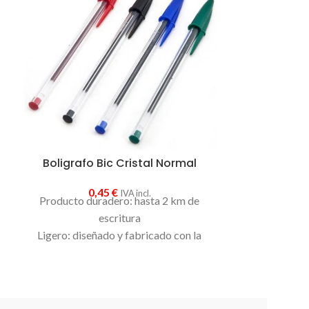
Boligrafo Bic Cristal Normal
SACA
0,45
€
IVA incl.
Producto duradero: hasta 2 km de
0
escritura
Sacapuntas de
Ligero: diseñado y fabricado con la
aguejero c
cantidad correcta de materias primas
diámetro para 
No contiene PVC
de grosor. 
Disponible en cuatro colores. Elige el
tuyo.