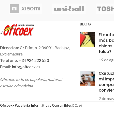
Ancho escritura 0,35-0,55 mm. Tienes
mm.Tres colores 
tres variaciones, con tinta en azul, rojo
pero
TODOS ES
o negro. Cual es tu favorito??
Elige tu favorito
BLOG
del c
El mate
más ba
chinos
Direccion:
C/ Prim, nº2 06001. Badajoz,
falso?
Extremadura
19 de ag
Teléfono:
+34 924 222 523
Email:
info@oficoex.es
Cartuc
mi impr
Oficoex. Todo en papelería, material
compat
escolar y de oficina
convie
7 de ma
Oficoex - Papelería, Informática y Consumibles
2026