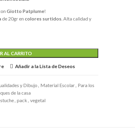
 con
Giotto Patplume
!
a
de 20gr en
colores surtidos
. Alta calidad y
R AL CARRITO
re
Añadir a la Lista de Deseos
alidades y Dibujo
,
Material Escolar
,
Para los
ques de la casa
estuche
,
pack
,
vegetal