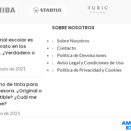
de cuerpo diferente,
CRIBEN EN NEGRO
.
 en función del color
SOBRE NOSOTROS
apuchón.
rial escolar es
Sobre Nosotros
rato en los
Contacto
… ¿Verdadero o
Política de Devoluciones
Aviso Legal y Condiciones de Uso
osto de 2021
Política de Privacidad y Cookies
ho de tinta para
esora. ¿Original o
ible? ¿Cuál me
ne?
yo de 2021