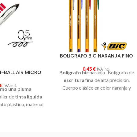
BOLIGRAFO BIC NARANJA FINO
0,45
€
IVA incl.
I-BALL AIR MICRO
Boligrafo bic
naranja . Bolígrafo de
escritura fina
de alta precisión.
€
IVA incl.
Cuerpo clásico en color naranja y
omo una pluma
capuchón y tapón del color de la tinta.
ller de
tinta líquida
Tinta de base de aceite
de calidad,
ato plástico, material
secado rápido y escritura suave. Punta
e ajustar el ancho y
de 0,8 mm.
Trazo de 0,3 mm
.
 de la escritura
,
 presión y del ángulo
 Punta de bola 0,5