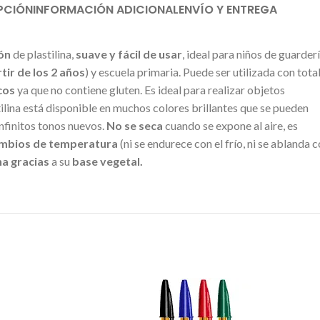
PCIÓN
INFORMACIÓN ADICIONAL
ENVÍO Y ENTREGA
ón
de plastilina,
suave y fácil de usar
, ideal para niños de guarder
tir de los 2 años
) y escuela primaria. Puede ser utilizada con tota
cos
ya que no contiene gluten. Es ideal para realizar objetos
ilina está disponible en muchos colores brillantes que se pueden
nfinitos tonos nuevos.
No se seca
cuando se expone al aire, es
cambios de temperatura
(ni se endurece con el frío, ni se ablanda 
a gracias
a su
base vegetal.