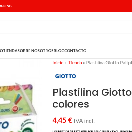
NLINE.
IO
TIENDA
SOBRE NOSOTROS
BLOG
CONTACTO
Inicio
»
Tienda
»
Plastilina Giotto Palt
Plastilina Giott
colores
4,45
€
IVA incl.