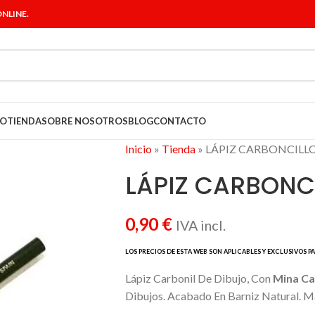
NLINE.
IO
TIENDA
SOBRE NOSOTROS
BLOG
CONTACTO
Inicio
»
Tienda
»
LÁPIZ CARBONCILL
LÁPIZ CARBONC
0,90
€
IVA incl.
Lápiz Carbonil De Dibujo, Con
Mina Ca
Dibujos. Acabado En Barniz Natural. 