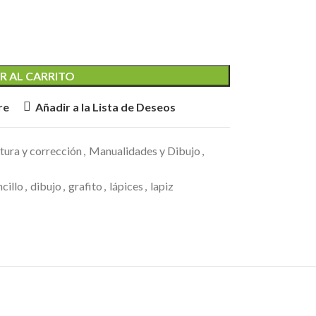
R AL CARRITO
re
Añadir a la Lista de Deseos
itura y corrección
,
Manualidades y Dibujo
,
cillo
,
dibujo
,
grafito
,
lápices
,
lapiz