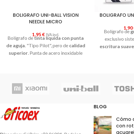
BOLIGRAFO UNI-BALL VISION
BOLIGRAFO UN
NEEDLE MICRO
1,90
Bolígrafo de
g
1,95
€
IVA incl.
Bolígrafo de
tinta líquida con punta
exclusivo sist
de aguja
. "Tipo Pilot", pero de
calidad
escritura suave
superior
. Punta de acero inoxidable
El Eye Micro utili
de 0.5mm,
extremadamente
que no se atenú
resistente
a la misma vez que
agua
y evita
proporciona una
escritura muy
Bolígrafo de ti
suave
. Tinta pigmentada resistente al
colores:
azul,
agua y a la luz. Disponible con tinta
trasera de car
azul, roja o negra.
ultrafinas con 
BLOG
perfectas para esc
pe
Cómo d
Punta de acero in
con ro
carburo de tungs
acuare