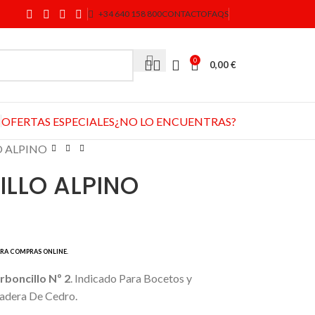
+34 640 158 800
CONTACTO
FAQS
0
0,00
€
OFERTAS ESPECIALES
¿NO LO ENCUENTRAS?
O ALPINO
ILLO ALPINO
rboncillo Nº 2
. Indicado Para Bocetos y
Madera De Cedro.