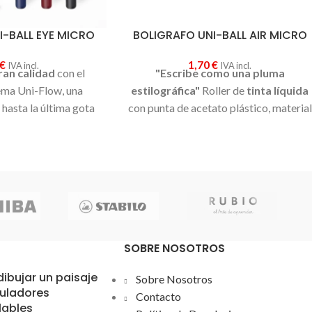
I-BALL EYE MICRO
BOLIGRAFO UNI-BALL AIR MICRO
€
1,70
€
IVA incl.
IVA incl.
ran calidad
con el
"Escribe como una pluma
ema Uni-Flow, una
estilográfica"
Roller de
tinta líquida
hasta la última gota
con punta de acetato plástico, material
za tinta Uni Super Ink,
suave que
permite ajustar el ancho y
a, es
resistente al
la intensidad de la escritura
,
 la manipulación
dependiendo de la presión y del ángulo
nta líquida, en tres
de escritura. Punta de bola 0,5
 rojo o negro
; con
mm.Tres colores de cuerpo diferente,
tulina; crea líneas
pero
TODOS ESCRIBEN EN NEGRO
.
su punta de
0,5 mm
,
Elige tu favorito en función del color
SOBRE NOSOTROS
ritura técnica y letra
del capuchón.
queña
ibujar un paisaje
Sobre Nosotros
oxidable con bola de
tuladores
Contacto
teno; este bolígrafo
lables