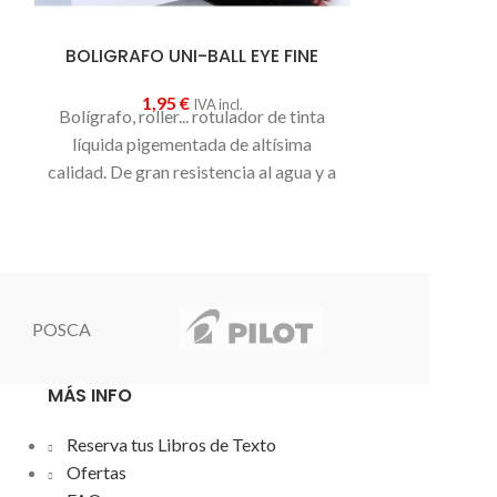
BOLIGRAFO UNI-BALL EYE FINE
Bolígrafo P
1,95
€
1
IVA incl.
Bolígrafo, roller... rotulador de tinta
Punta de agu
líquida pigementada de altísima
tinta líquida
calidad. De gran resistencia al agua y a
2.000mts de
la luz. Su exclusivo sistema de control
duradera. Gra
de tinta evita goteo y da una gran
de tinta 
suavidad de escritura. Cuerpo y
escritura 
capuchón plástico. Clip metálico.
constante.
Diá
Punta de bola con trazo medio. Uni-
POSCA
Ball tiene los bolígrafos y roller de más
alta calidad del mercado a un precio
MÁS INFO
muy económico. Recomendable 100%
Reserva tus Libros de Texto
Ofertas