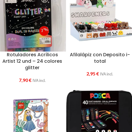
Rotuladores Acrílicos
Afilalápiz con Deposito i-
Artist 12 und – 24 colores
total
glitter
2,95
€
IVA incl.
7,90
€
IVA incl.