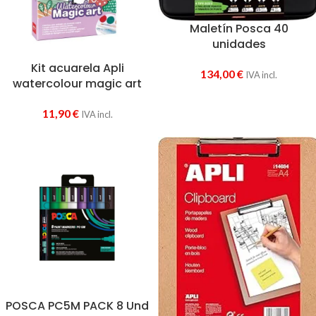
Maletín Posca 40
unidades
Kit acuarela Apli
134,00
€
IVA incl.
watercolour magic art
11,90
€
IVA incl.
POSCA PC5M PACK 8 Und