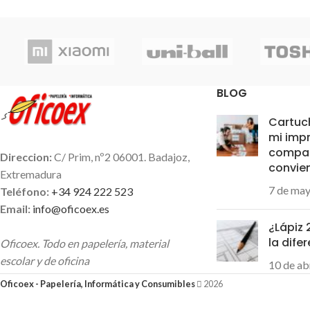
BLOG
Cartuc
mi impr
compat
Direccion:
C/ Prim, nº2 06001. Badajoz,
convie
Extremadura
7 de ma
Teléfono:
+34 924 222 523
Email:
info@oficoex.es
¿Lápiz
la dife
Oficoex. Todo en papelería, material
escolar y de oficina
10 de ab
Oficoex - Papelería, Informática y Consumibles
2026