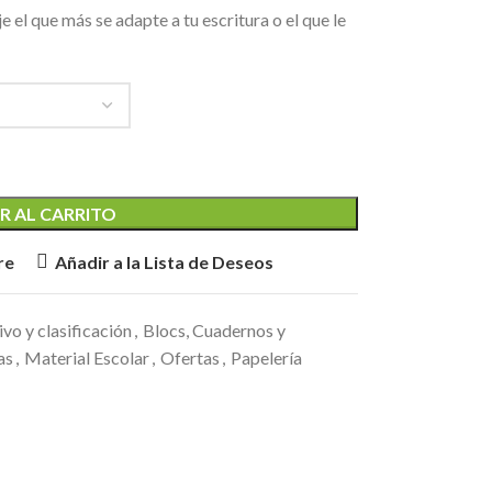
ije el que más se adapte a tu escritura o el que le
R AL CARRITO
re
Añadir a la Lista de Deseos
vo y clasificación
,
Blocs, Cuadernos y
as
,
Material Escolar
,
Ofertas
,
Papelería