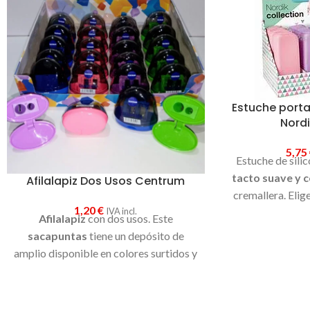
Estuche porta
Nordi
5,75
Estuche de sili
tacto suave y c
Afilalapiz Dos Usos Centrum
cremallera. Elig
1,20
€
IVA incl.
g
Afilalapiz
con dos usos. Este
sacapuntas
tiene un depósito de
amplio disponible en colores surtidos y
cubierta traslúcida. Apto para
lápices
HB y jumbo.