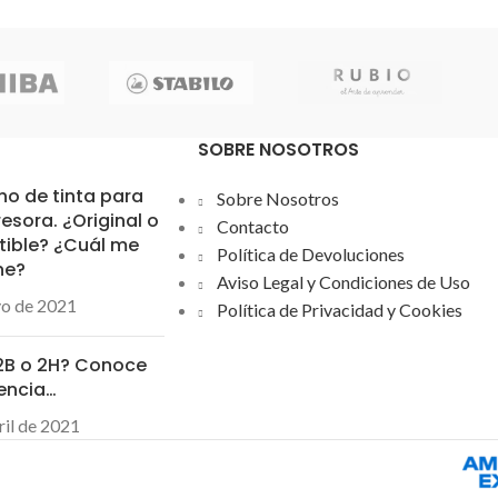
Práctica y resistente, espacioso
compartimento principal ideal para
transportar el material escolar y
artículos personales.
Parte trasera acolchada para mayor
SOBRE NOSOTROS
confort.
Tirantes ajustables acolchados.
ho de tinta para
Sobre Nosotros
Bolsillo interior para protátil de 14,1".
esora. ¿Original o
Contacto
Medidas 310 x 160 x 410 mm.
ible? ¿Cuál me
Política de Devoluciones
ne?
disponible en varios colores
Aviso Legal y Condiciones de Uso
yo de 2021
Política de Privacidad y Cookies
 2B o 2H? Conoce
rencia…
ril de 2021