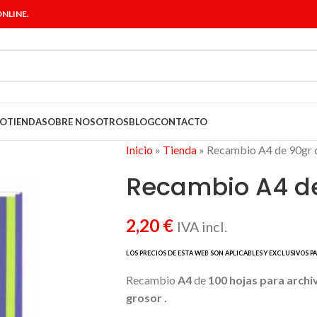
NLINE.
IO
TIENDA
SOBRE NOSOTROS
BLOG
CONTACTO
Inicio
»
Tienda
»
Recambio A4 de 90gr 
Recambio A4 de
2,20
€
IVA incl.
Recambio
A4
de
100 hojas para archi
grosor .