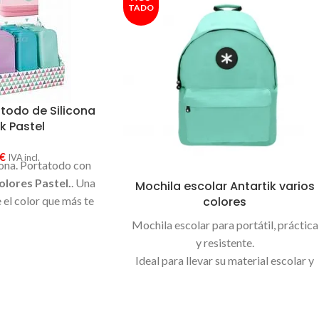
TADO
todo de Silicona
k Pastel
€
IVA incl.
cona. Portatodo con
olores Pastel.
. Una
Mochila escolar Antartik varios
colores
e el color que más te
uste.
Mochila escolar para portátil, práctica
y resistente.
Ideal para llevar su material escolar y
los efectos personales.
Con 2 asas acolchadas y 1 bolsillo
exterior.