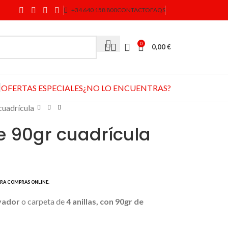
+34 640 158 800
CONTACTO
FAQS
0
0,00
€
OFERTAS ESPECIALES
¿NO LO ENCUENTRAS?
cuadrícula
 90gr cuadrícula
vador
o carpeta de
4 anillas, con 90gr de