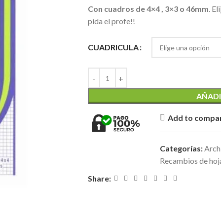
Con cuadros de 4×4 , 3×3 o 46mm
. El
pida el profe!!
CUADRICULA
AÑADI
Add to compa
Categorías:
Archi
Recambios de hoj
Share: