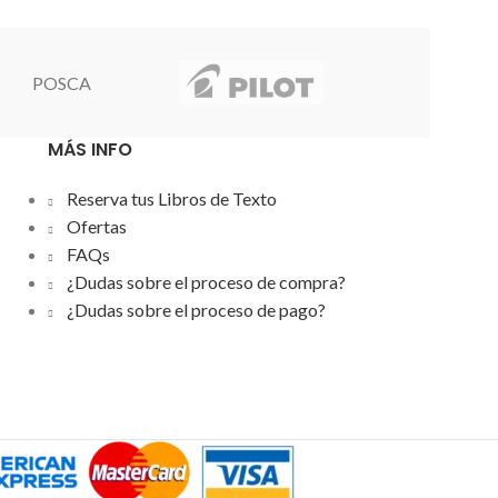
para niños
.
abres y la cierras. necesita 3 pilas "AA"
beber y
pa
POSCA
MÁS INFO
Reserva tus Libros de Texto
Ofertas
FAQs
¿Dudas sobre el proceso de compra?
¿Dudas sobre el proceso de pago?