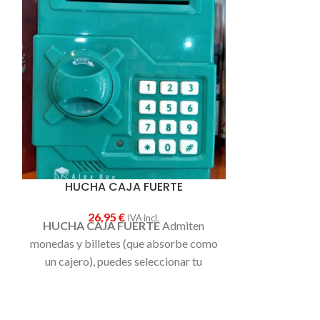
TADO
HUCHA CAJA FUERTE
Botella Term
D
26,95
€
IVA incl.
HUCHA CAJA FUERTE
Admiten
17
Botella de d
monedas y billetes (que absorbe como
acero inox
un cajero), puedes seleccionar tu
calidad, man
propio código secreto, teclado
horas y cali
numérico, la puerta chirria cuando la
BPA. Tapa a 
abres y la luz se enciende cuando la