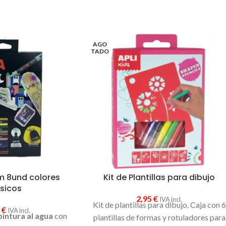
AGO
TADO
m 8und colores
Kit de Plantillas para dibujo
sicos
2,95
€
IVA incl.
Kit de plantillas para dibujo. Caja con 6
5
€
IVA incl.
pintura al agua
con
plantillas de formas y rotuladores para