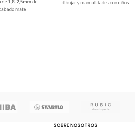
a de
1,8-2,5mm
de
dibujar y manualidades con niños
Acabado mate
opacidad
dibujo, decoración,
es, textil, etc
olores
SOBRE NOSOTROS