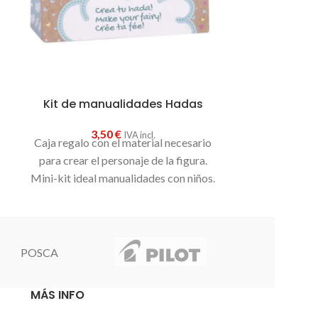
Mini-kit ideal
Kit de manualidades Hadas
3,50
€
IVA incl.
Caja regalo con el material necesario
para crear el personaje de la figura.
Mini-kit ideal manualidades con niños.
POSCA
MÁS INFO