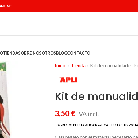
NLINE.
IO
TIENDA
SOBRE NOSOTROS
BLOG
CONTACTO
Inicio
»
Tienda
»
Kit de manualidades Pi
Kit de manuali
3,50
€
IVA incl.
Caja regalo con el material necesario par