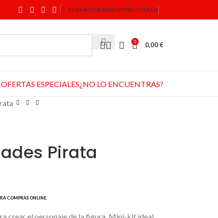
+34 640 158 800
CONTACTO
FAQS
0
0,00
€
OFERTAS ESPECIALES
¿NO LO ENCUENTRAS?
rata
dades Pirata
a crear el personaje de la figura. Mini-kit ideal