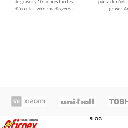
de grosor y 10 colores fuertes
punta de cónic
diferentes :verde medio,verde
grosor. 
claro,verde oscuro, naranja, rojo,
Gran 
amarillo, amarillo claro, azul
Perfectos para 
medio,rosa y lila (10h por color). Ideal
manualidad
para manualidades, uso escolar y
8 c
oficina.
BLOG