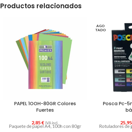
Productos relacionados
AGO
TADO
PAPEL 1OOH-80GR Colores
Posca Pc-5
Fuertes
bá
2,85
€
25,9
IVA incl.
Paquete de papel A4, 100h con 80gr
Rotuladores de