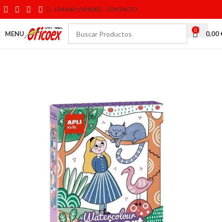
+34 640 158 800
CONTACTO
0
MENU
0,00