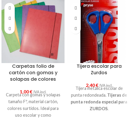
Carpetas folio de
Tijera escolar para
cartón con gomas y
Zurdos
solapas de colores
2,40
€
IVA incl.
Tijera metálica escolar de
1,00
€
IVA incl.
Carpeta con gomas y solapas
punta redondeada.
Tijeras de
tamaño Fº, material cartón,
punta
redonda
especial para
colores surtidos. Ideal para
ZURDOS
.
uso escolar y como
portadocumentos.