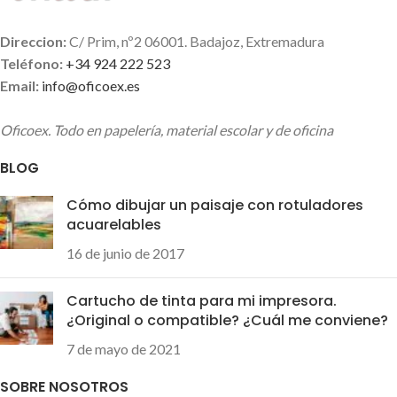
Diseño en Miniatura -
Conéctelo y Olvídese
Direccion:
C/ Prim, nº2 06001. Badajoz, Extremadura
Teléfono:
+34 924 222 523
Email:
info@oficoex.es
Oficoex. Todo en papelería, material escolar y de oficina
BLOG
Cómo dibujar un paisaje con rotuladores
acuarelables
16 de junio de 2017
Cartucho de tinta para mi impresora.
¿Original o compatible? ¿Cuál me conviene?
7 de mayo de 2021
SOBRE NOSOTROS