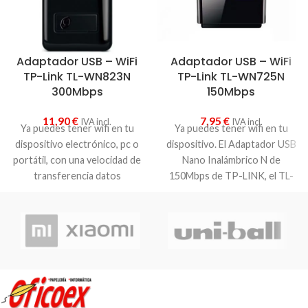
Adaptador USB – WiFi
Adaptador USB – WiFi
TP-Link TL-WN823N
TP-Link TL-WN725N
300Mbps
150Mbps
11,90
€
7,95
€
IVA incl.
IVA incl.
Ya puedes tener wifi en tu
Ya puedes tener wifi en tu
dispositivo electrónico, pc o
dispositivo. El Adaptador USB
portátil, con una velocidad de
Nano Inalámbrico N de
transferencia datos
150Mbps de TP-LINK, el TL-
inalámbrica de
300Mbps.
Ideal
WN725N permite que los
para video en alta definición
usuarios conecten una
sin problemas, streaming de
computadora de escritorio o
voz y juegos en línea
portátil a una red inalámbrica a
150Mbps
. También posee la
característica de
encriptación inalámbrica
avanzada y fácil instalación.