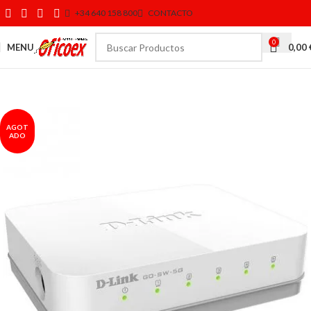
+34 640 158 800
CONTACTO
0
MENU
0,00
AGOT
ADO