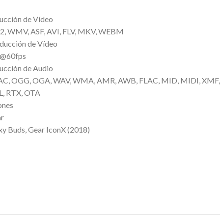
ucción de Vídeo
2, WMV, ASF, AVI, FLV, MKV, WEBM
oducción de Vídeo
 @60fps
ucción de Audio
AC, OGG, OGA, WAV, WMA, AMR, AWB, FLAC, MID, MIDI, XMF,
, RTX, OTA
ones
ar
xy Buds, Gear IconX (2018)