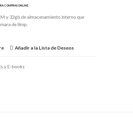
AM y 32gb de almacenamiento interno que
Cámara de 8mp.
re
Añadir a la Lista de Deseos
ts y E-books