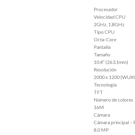
Procesador
Velocidad CPU
2GHz, 1.8GHz
Tipo CPU
Octa-Core
Pantalla
Tamaño
10.4″ (263.1mm)
Resolución
2000 x 1200 (WUX
Tecnología
TFT
Número de colores
16M
Cámara
Cámara principal – 
8.0 MP