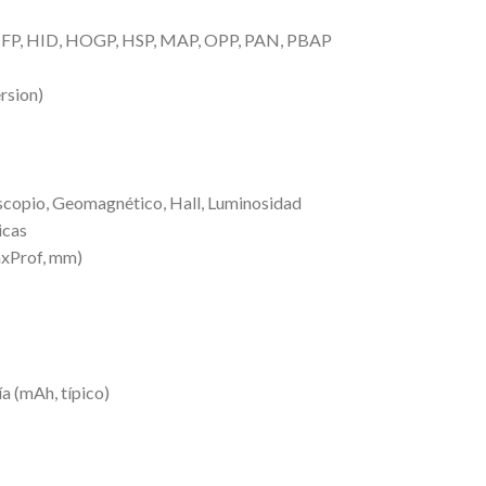
HFP, HID, HOGP, HSP, MAP, OPP, PAN, PBAP
rsion)
scopio, Geomagnético, Hall, Luminosidad
icas
xProf, mm)
a (mAh, típico)