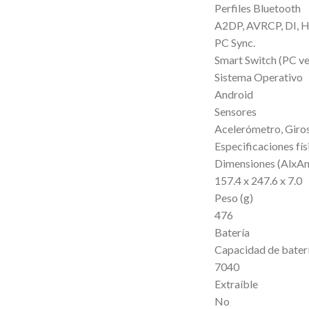
Perfiles Bluetooth
A2DP, AVRCP, DI, 
PC Sync.
Smart Switch (PC ve
Sistema Operativo
Android
Sensores
Acelerómetro, Giro
Especificaciones fís
Dimensiones (AlxAn
157.4 x 247.6 x 7.0
Peso (g)
476
Batería
Capacidad de baterí
7040
Extraíble
No