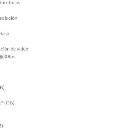
 Autofocus
solución
Flash
ción de vídeo
)@30fps
B)
e* (GB)
B)