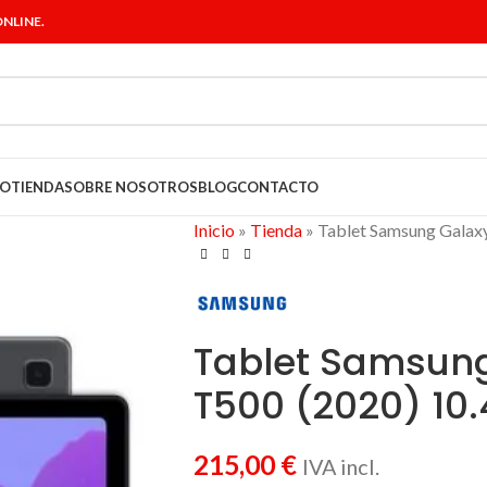
NLINE.
IO
TIENDA
SOBRE NOSOTROS
BLOG
CONTACTO
Inicio
»
Tienda
»
Tablet Samsung Galax
Tablet Samsung
T500 (2020) 10.
215,00
€
IVA incl.