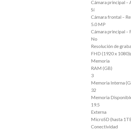
Cámara principal –
Sí
Cámara frontal – Re
5.0 MP
Cámara principal – 
No
Resolución de graba
FHD (1920 x 1080
Memoria
RAM (GB)
3
Memoria Interna (G
32
Memoria Disponibl
19.5
Externa
MicroSD (hasta 1T
Conectividad