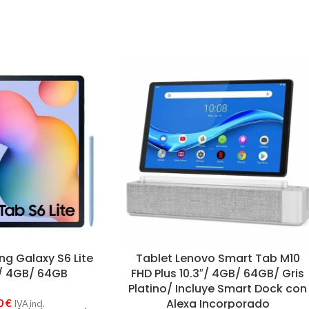
g Galaxy S6 Lite
Tablet Lenovo Smart Tab M10
″/ 4GB/ 64GB
FHD Plus 10.3″/ 4GB/ 64GB/ Gris
Platino/ Incluye Smart Dock con
0
€
Alexa Incorporado
IVA incl.