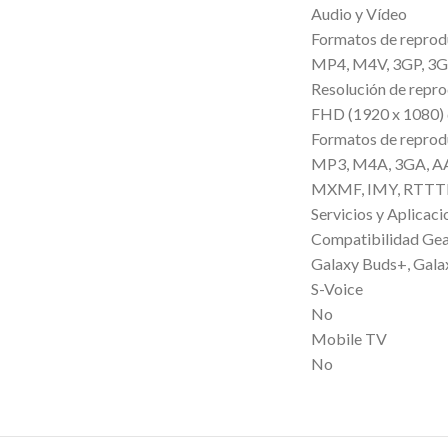
Audio y Vídeo
Formatos de reprod
MP4, M4V, 3GP, 3G
Resolución de repr
FHD (1920 x 1080)
Formatos de reprod
MP3, M4A, 3GA, A
MXMF, IMY, RTTTL
Servicios y Aplicaci
Compatibilidad Ge
Galaxy Buds+, Gala
S-Voice
No
Mobile TV
No