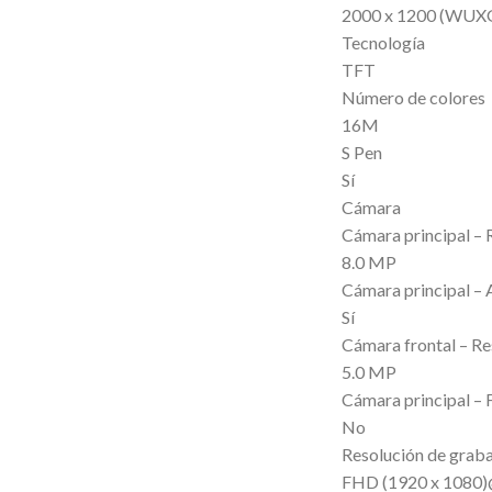
2000 x 1200 (WUX
Tecnología
TFT
Número de colores
16M
S Pen
Sí
Cámara
Cámara principal – 
8.0 MP
Cámara principal –
Sí
Cámara frontal – Re
5.0 MP
Cámara principal – 
No
Resolución de graba
FHD (1920 x 1080