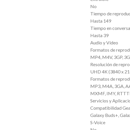
No
Tiempo de reproduc
Hasta 149
Tiempo en convers
Hasta 39
Audio y Vídeo
Formatos de reprod
MP4, M4V, 3GP, 3G
Resolución de repr
UHD 4K (3840 x 2
Formatos de reprod
MP3, M4A, 3GA, A
MXMF, IMY, RTTTL
Servicios y Aplicaci
Compatibilidad Ge
Galaxy Buds+, Gala
S-Voice
No