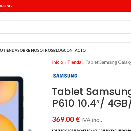
NLINE.
IO
TIENDA
SOBRE NOSOTROS
BLOG
CONTACTO
Inicio
»
Tienda
»
Tablet Samsung Galax
Tablet Samsung
P610 10.4″/ 4GB
369,00
€
IVA incl.