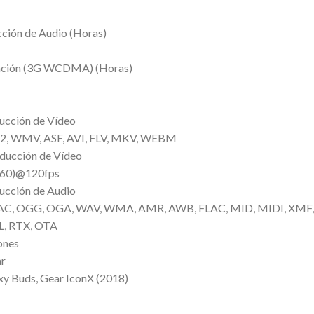
ción de Audio (Horas)
ación (3G WCDMA) (Horas)
ucción de Vídeo
2, WMV, ASF, AVI, FLV, MKV, WEBM
oducción de Vídeo
160)@120fps
ucción de Audio
AC, OGG, OGA, WAV, WMA, AMR, AWB, FLAC, MID, MIDI, XMF,
, RTX, OTA
ones
ar
xy Buds, Gear IconX (2018)