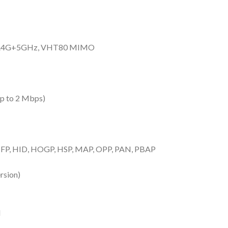
c 2.4G+5GHz, VHT80 MIMO
up to 2 Mbps)
HFP, HID, HOGP, HSP, MAP, OPP, PAN, PBAP
rsion)
l