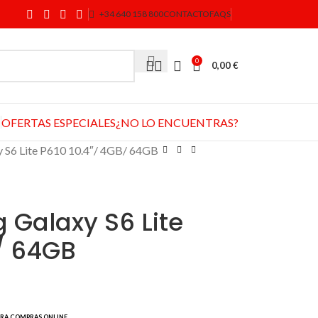
+34 640 158 800
CONTACTO
FAQS
0
0,00
€
OFERTAS ESPECIALES
¿NO LO ENCUENTRAS?
y S6 Lite P610 10.4″/ 4GB/ 64GB
 Galaxy S6 Lite
/ 64GB