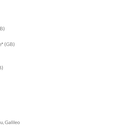
B)
e* (GB)
B)
u, Galileo