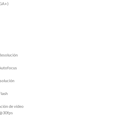
GA+)
Resolución
 Autofocus
solución
Flash
ción de vídeo
)@30fps