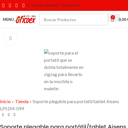
+34 640 158 800
CONTACTO
0
MENU
0,00
Click to enlarge
Inicio
»
Tienda
»
Soporte plegable para portátil/tablet Aisens
LPS1M-099
Soporte plegable para portátil/tablet Aisens