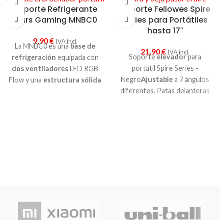
Soporte Refrigerante
Soporte Fellowes Spire
Mars Gaming MNBC0
Series para Portátiles
hasta 17″
9,90
€
IVA incl.
La MNBC0 es una
base de
21,90
€
IVA incl.
Soporte
elevador
para
refrigeración
equipada con
portátil Spire Series -
dos ventiladores
LED RGB
Negro
Ajustable
a 7 ángulos
Flow y una
estructura sólida
diferentes. Patas delanteras
para soportar ordenadores
con ángulo limitado de
portátiles de hasta
15,6"
.
apertura para adaptarse al
Dispone de todas las
portátil.
Tope frontal
para
prestaciones óptimas para
evitar la caída del portátil. Su
ofrecerte una experiencia
abertura permite la
entrada
cómoda a la hora de teclear y
de aire al portátil. Se pliega
los mejores materiales
para
para un fácil transporte.
proteger tu portátil del
Adecuado para portátiles de
sobrecalentamiento
hasta 17"
Color negro