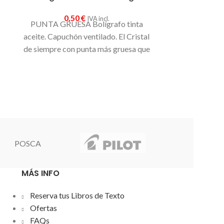
0,50
€
IVA incl.
PUNTA GRUESA Bolígrafo tinta
Sacapunta
aceite. Capuchón ventilado. El Cristal
0
de siempre con punta más gruesa que
Sacapuntas sin
proporciona una escritura suave y
tiene una cuc
fluida. Diámetro de bola: 1,6 mm.
resistente, 
Ancho de trazo: 0,6 mm.Disponible en
cinco colores diferentes.
POSCA
MÁS INFO
Reserva tus Libros de Texto
Ofertas
FAQs