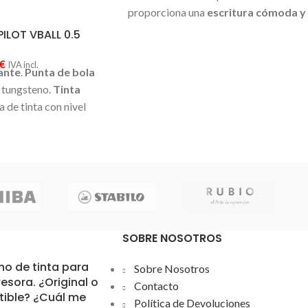
proporciona una
escritura cómoda y
suave
.
Punta indeformable
.
ILOT VBALL 0.5
Diámetro de bola: 1mm. Ancho de
trazo: 0.4mm
€
IVA incl.
ante
.
Punta de bola
 tungsteno.
Tinta
a de tinta con nivel
 de metal. Más de
ritura. Diámetro de
:
0-5mm
SOBRE NOSOTROS
ho de tinta para
Sobre Nosotros
esora. ¿Original o
Contacto
ible? ¿Cuál me
Política de Devoluciones