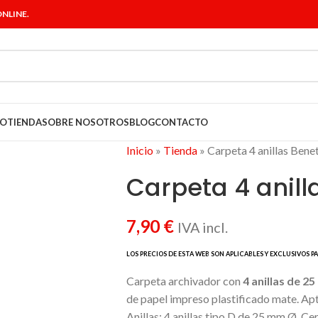
NLINE.
IO
TIENDA
SOBRE NOSOTROS
BLOG
CONTACTO
Inicio
»
Tienda
»
Carpeta 4 anillas Bene
Carpeta 4 anill
7,90
€
IVA incl.
Carpeta archivador con
4 anillas de 2
de papel impreso plastificado mate. Ap
Anillas: 4 anillas tipo D de 25 mm Ø. Ce