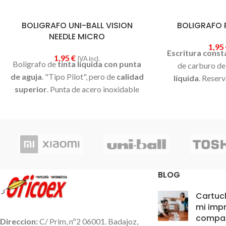
BOLIGRAFO UNI-BALL VISION
BOLIGRAFO P
NEEDLE MICRO
1,95
Escritura const
1,95
€
IVA incl.
Bolígrafo de
tinta líquida con punta
de carburo de
de aguja
. "Tipo Pilot", pero de
calidad
líquida
. Reserv
superior
. Punta de acero inoxidable
visible. Clip
de 0.5mm,
extremadamente
1.600mts
de esc
resistente
a la misma vez que
bola
proporciona una
escritura muy
suave
. Tinta pigmentada resistente al
agua y a la luz. Disponible con tinta
azul, roja o negra.
BLOG
Cartuc
mi impr
compat
Direccion:
C/ Prim, nº2 06001. Badajoz,