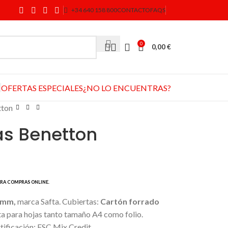
+34 640 158 800
CONTACTO
FAQS
0
0,00
€
OFERTAS ESPECIALES
¿NO LO ENCUENTRAS?
tton
as Benetton
5 mm,
marca Safta. Cubiertas:
Cartón forrado
ta para hojas tanto tamaño A4 como folio.
rtificación: FSC Mix Credit.