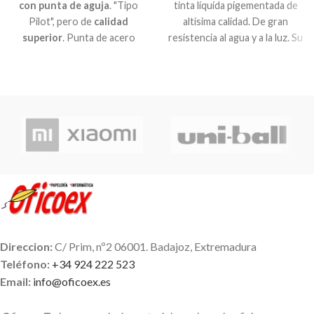
con punta de aguja
. "Tipo
tinta líquida pigementada de
Pilot", pero de
calidad
altísima calidad. De gran
superior
. Punta de acero
resistencia al agua y a la luz. Su
inoxidable de 0.5mm,
exclusivo sistema de control
extremadamente resistente
de tinta evita goteo y da una
a la misma vez que
gran suavidad de escritura.
proporciona una
escritura
Cuerpo y capuchón plástico.
muy suave
. Tinta pigmentada
Clip metálico. Punta de bola
resistente al agua y a la luz.
con trazo medio. Uni-Ball
Disponible con tinta azul, roja
tiene los bolígrafos y roller de
o negra.
más alta calidad del mercado a
un precio muy económico.
Recomendable 100%
Direccion:
C/ Prim, nº2 06001. Badajoz, Extremadura
Teléfono:
+34 924 222 523
Email:
info@oficoex.es