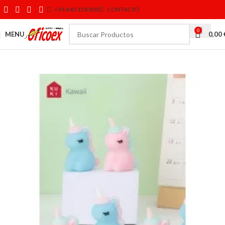
+34 640 158 800
CONTACTO
0
MENU
0,00