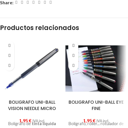
Share:
Productos relacionados
BOLIGRAFO UNI-BALL
BOLIGRAFO UNI-BALL EYE
VISION NEEDLE MICRO
FINE
1,95
€
1,95
€
IVA incl.
IVA incl.
Bolígrafo de
tinta líquida
Bolígrafo, roller... rotulador de