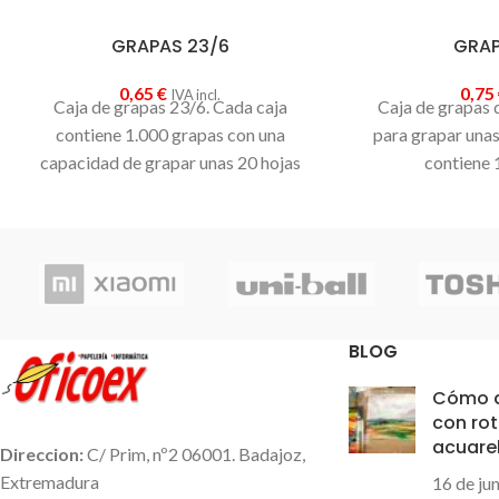
GRAPAS 23/6
GRAP
0,65
€
0,75
IVA incl.
Caja de grapas 23/6. Cada caja
Caja de grapas
contiene 1.000 grapas con una
para grapar unas
capacidad de grapar unas 20 hojas
contiene 
BLOG
Cómo d
con ro
acuare
Direccion:
C/ Prim, nº2 06001. Badajoz,
Extremadura
16 de ju