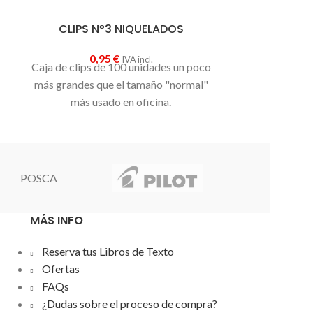
CLIPS Nº3 NIQUELADOS
CINTA ADH
0,95
€
2
IVA incl.
Caja de clips de 100 unidades un poco
Rollo de celo
más grandes que el tamaño "normal"
por las dos
más usado en oficina.
para ofic
POSCA
MÁS INFO
Reserva tus Libros de Texto
Ofertas
FAQs
¿Dudas sobre el proceso de compra?