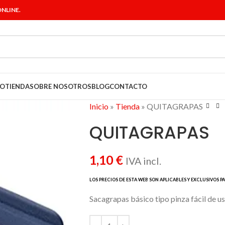
NLINE.
IO
TIENDA
SOBRE NOSOTROS
BLOG
CONTACTO
Inicio
»
Tienda
»
QUITAGRAPAS
QUITAGRAPAS
1,10
€
IVA incl.
Sacagrapas básico tipo pinza fácil de usar