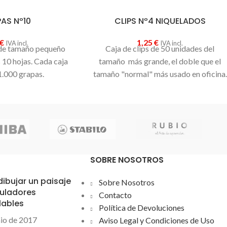
AS Nº10
CLIPS Nº4 NIQUELADOS
€
1,25
€
IVA incl.
IVA incl.
 de tamaño pequeño
Caja de clips de 50 unidades del
 10 hojas. Cada caja
tamaño más grande, el doble que el
1.000 grapas.
tamaño "normal" más usado en oficina.
SOBRE NOSOTROS
ibujar un paisaje
Sobre Nosotros
tuladores
Contacto
lables
Política de Devoluciones
nio de 2017
Aviso Legal y Condiciones de Uso