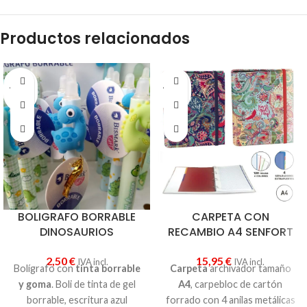
Productos relacionados
AGOT
AGOT
ADO
ADO
BOLIGRAFO BORRABLE
CARPETA CON
DINOSAURIOS
RECAMBIO A4 SENFORT
2,50
€
15,95
€
IVA incl.
IVA incl.
Bolígrafo con
tinta borrable
Carpeta
archivador tamaño
y goma
. Boli de tinta de gel
A4
, carpebloc de cartón
borrable, escritura azul
forrado con 4 anilas metálicas