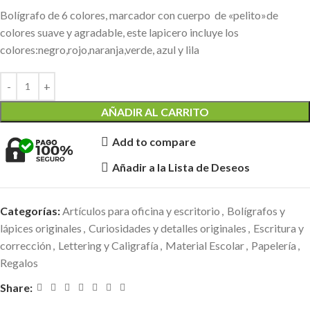
Bolígrafo de 6 colores, marcador con cuerpo de «pelito»de
colores suave y agradable, este lapicero incluye los
colores:negro,rojo,naranja,verde, azul y lila
AÑADIR AL CARRITO
Add to compare
Añadir a la Lista de Deseos
Categorías:
Artículos para oficina y escritorio
,
Bolígrafos y
lápices originales
,
Curiosidades y detalles originales
,
Escritura y
corrección
,
Lettering y Caligrafía
,
Material Escolar
,
Papelería
,
Regalos
Share: