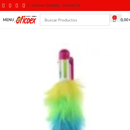
+34 640 158 800
CONTACTO
0
MENU
0,00