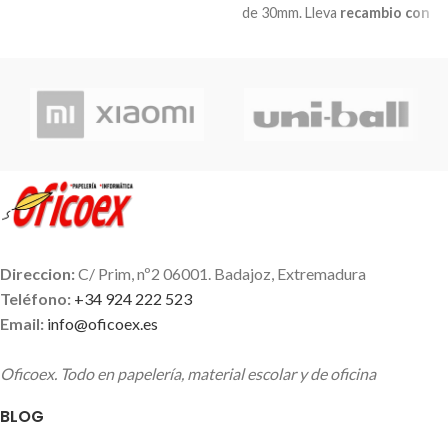
de 30mm. Lleva
recambio con
márgenes de colores
y
5
separadores extra rígidos
.
Cierre de goma ancha.
Direccion:
C/ Prim, nº2 06001. Badajoz, Extremadura
Teléfono:
+34 924 222 523
Email:
info@oficoex.es
Oficoex. Todo en papelería, material escolar y de oficina
BLOG