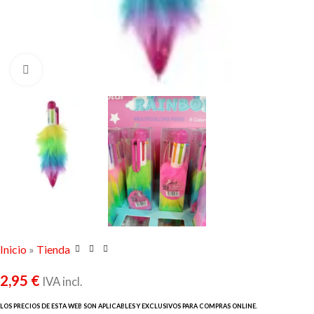
Click to enlarge
Inicio
»
Tienda
2,95
€
IVA incl.