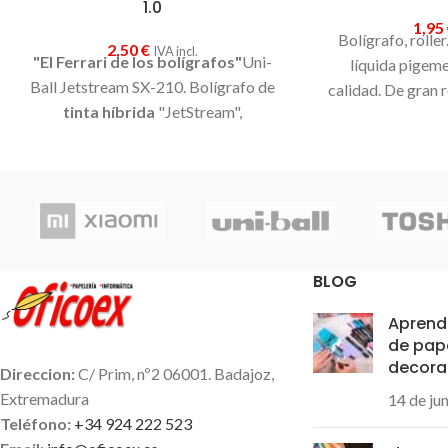
1.0
1,95
Bolígrafo, roller
2,50
€
IVA incl.
"El Ferrari de los bolígrafos"
Uni-
líquida pigeme
Ball Jetstream SX-210. Bolígrafo de
calidad. De gran r
tinta híbrida
"JetStream",
la luz. Su exclus
desarrollada en
exclusiva
por
de tinta evita 
Mitsubishi Pencil. Combina las
suavidad de es
ventajas de la
tinta líquida (rapidez)
capuchón plást
y de la tinta de gel (suavidad)
.
Unico
Punta de bola co
en el mercado. Su tinta pigmentada
Ball tiene los bol
antifraude
, no se puede falsificar. Es
alta calidad del
BLOG
tinta resistente al agua y a la luz. Es
la
muy económico.
tinta más rápida del mundo
. Secado
Aprende
instantáneo, lo que la hace
ideal para
de pap
personas zurdas.
decora
Direccion:
C/ Prim, nº2 06001. Badajoz,
Extremadura
14 de ju
Teléfono:
+34 924 222 523