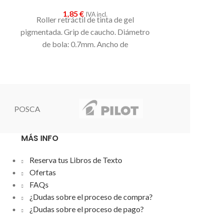
1,85
€
0
IVA incl.
Roller retráctil de tinta de gel
MILAN ha da
pigmentada. Grip de caucho. Diámetro
diseño de prod
de bola: 0.7mm. Ancho de
el nuevo bo
trazo:0.4mm.
misma
calid
clásica go
bolígrafo.
Eco
prestaciones
retráctil
,
tac
POSCA
mismo c
MÁS INFO
Reserva tus Libros de Texto
Ofertas
FAQs
¿Dudas sobre el proceso de compra?
¿Dudas sobre el proceso de pago?