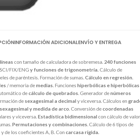
PCIÓN
INFORMACIÓN ADICIONAL
ENVÍO Y ENTREGA
 líneas
con tamaño de calculadora de sobremesa.
240 funciones
n SCI/FIX/ENG
y funciones de trigonometría.
Cálculo de
iveles de paréntesis. Formación de sumas.
Cálculo en regresión
.
les
/ memoria de
medias
. Funciones
hiperbólicas e hiperbólicas
automático de
cálculo de quebrados
. Generador de
números
ormación de
sexagesimal a decimal
y viceversa. Cálculos en
grad
 sexagesimal y medida de arco
. Conversión de
coordenadas
lares y viceversa.
Estadística bidimensional
con cálculo de valo
sumas.
Permutaciones y combinaciones
. Cálculo de 6 tipos de
 y de los coeficientes A, B. Con
carcasa rígida.