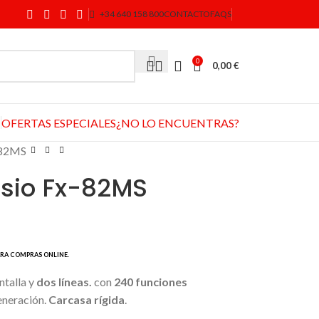
+34 640 158 800
CONTACTO
FAQS
0
0,00
€
OFERTAS ESPECIALES
¿NO LO ENCUENTRAS?
-82MS
sio Fx-82MS
talla y
dos líneas.
con
240 funciones
eneración.
Carcasa rígida
.