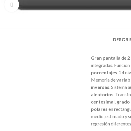
Click to enlarge
DESCRI
Gran pantalla
de
2
integradas. Funció
porcentajes
. 24 n
Memoria de
variab
inversas
. Sistema 
aleatorios
. Transf
centesimal, grado
polares
en rectangu
medio, estimado y 
regresión diferentes