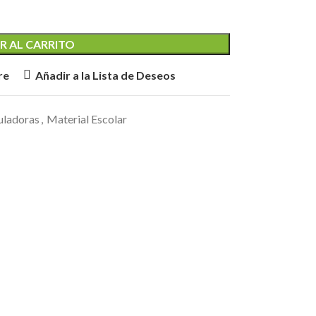
R AL CARRITO
re
Añadir a la Lista de Deseos
uladoras
,
Material Escolar