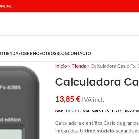
NLINE.
IO
TIENDA
SOBRE NOSOTROS
BLOG
CONTACTO
Inicio
»
Tienda
»
Calculadora Casio Fx
Calculadora Ca
13,85
€
IVA incl.
Calculadora
científica
Casio de gran pan
integradas.
Ultimo modelo
, segunda g