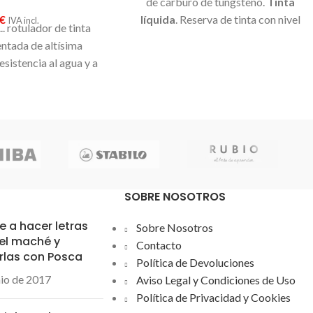
de carburo de tungsteno.
Tinta
€
líquida
. Reserva de tinta con nivel
IVA incl.
... rotulador de tinta
visible. Clip de metal. Más de
ntada de altísima
1.600mts
de escritura. Diámetro de
esistencia al agua y a
bola:
0-7mm
ivo sistema de control
goteo y da una gran
critura. Cuerpo y
ico. Clip metálico.
n trazo medio. Uni-
ígrafos y roller de más
 mercado a un precio
SOBRE NOSOTROS
 Recomendable 100%
 a hacer letras
Sobre Nosotros
el maché y
Contacto
rlas con Posca
Política de Devoluciones
nio de 2017
Aviso Legal y Condiciones de Uso
Política de Privacidad y Cookies