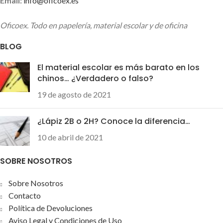
Email:
info@oficoex.es
DeskJet F4580 / DeskJet
Stylus Office BX620FWD /
F4500 / Photosmart C4600 /
Stylus Office BX535WD /
Oficoex. Todo en papelería, material escolar y de oficina
DeskJet F2492 / Photosmart
Stylus SX440W / Stylus
C4700 / DeskJet D2500 /
SX445W / Stylus Office
BLOG
DeskJet D2600 / DeskJet
BX635FWD / Stylus SX235W /
D5500 / DeskJet F2400 /
Stylus SX435W / Stylus Office
El material escolar es más barato en los
DeskJet D2545 / DeskJet
BX935FWD / WF-7015 / WF-
chinos… ¿Verdadero o falso?
D1600 / Photosmart C4685 /
7525 / WF-7515 / Stylus
19 de agosto de 2021
DeskJet D2680 / ENVY 100 /
SX230 / Stylus Office
ENVY 110 / ENVY 114 /
SX535WD / Stylus SX430W /
DeskJet F4480 / ENVY 120
Stylus Office BX630FW /
¿Lápiz 2B o 2H? Conoce la diferencia…
Stylus Office BX305FW Plus /
10 de abril de 2021
Stylus SX438W / WF-
3540DTWF / WF-3530DTWF
SOBRE NOSOTROS
/ WF-3520DWF / WF-
3010DWElige el color del
Sobre Nosotros
cartucho que tienes agotado
Contacto
T1291=negro T1292=azul
Política de Devoluciones
T1293=magenta
Aviso Legal y Condiciones de Uso
T1294=amarillo