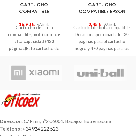
CARTUCHO
CARTUCHO
COMPATIBLE
COMPATIBLE EPSON
16,90
€
2,45
€
IVA incl.
IVA incl.
Cartucho de tinta
Cartucho de tinta compatible.
compatible, multicolor de
Duracion aproximada de 385
alta capacidad (420
páginas para el cartucho
páginas)
Este cartucho de
negro y 470 páginas para los
color lo usan las siguientes
colores.Este consumible es
impresoras HP: DeskJet
adecuado para las siguientes
D2560 / DeskJet F4280 /
Epson-impresoras: Stylus
DeskJet F4224 / DeskJet
Office BX305F / Stylus Office
F4210 / DeskJet F4283 /
BX320FW / Stylus Office
DeskJet F4200 / DeskJet
B42WD / Stylus SX420W /
F4220 / DeskJet D2660 /
Stylus SX425W / Stylus
DeskJet D1660 / DeskJet
SX525WD / Stylus SX620FW /
D5560 / DeskJet F4272 /
Stylus Office BX305FW /
Photosmart C4680 /
Stylus Office BX525WD /
Direccion:
C/ Prim, nº2 06001. Badajoz, Extremadura
Photosmart C4780 / DeskJet
Stylus Office BX625FWD /
Teléfono:
+34 924 222 523
F2420 / DeskJet F2480 /
Stylus Office BX925FWD /