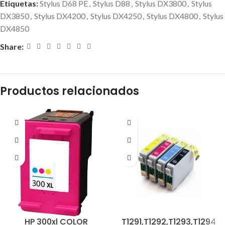
Etiquetas:
Stylus D68 PE
,
Stylus D88
,
Stylus DX3800
,
Stylus
DX3850
,
Stylus DX4200
,
Stylus DX4250
,
Stylus DX4800
,
Stylus
DX4850
Share:
Productos relacionados
HP 300xl COLOR
T1291,T1292,T1293,T1294