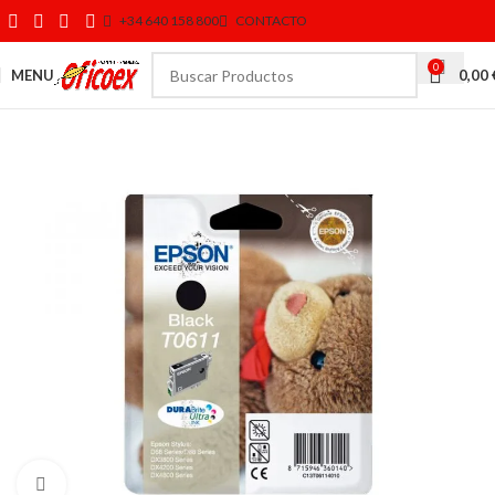
+34 640 158 800
CONTACTO
0
MENU
0,00
Click to enlarge