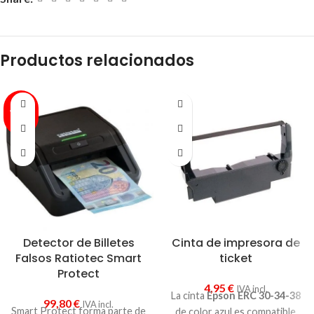
Productos relacionados
AGOT
ADO
Detector de Billetes
Cinta de impresora de
Falsos Ratiotec Smart
ticket
Protect
4,95
€
IVA incl.
La cinta
Epson ERC 30-34-38
99,80
€
IVA incl.
Smart Protect forma parte de
de color azul es compatible