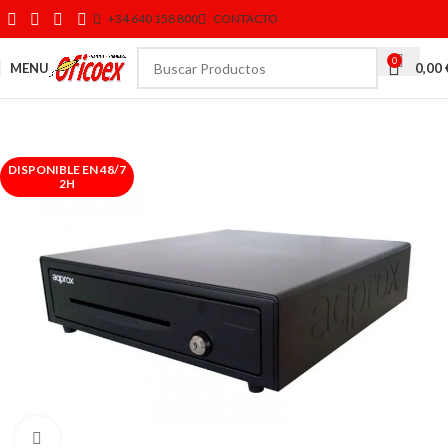
+34 640 158 800
CONTACTO
0
MENU
0,00
DISPONIBLE EN 48/7
2H
Click to enlarge