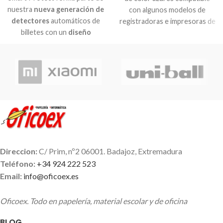
nuestra
nueva generación de
con algunos modelos de
detectores
automáticos de
registradoras e impresoras de
billetes con un
diseño
tpv mas vendidos, incluso
moderno
y con
sensores de
modelos que no son de marca
autentificación mejorados.
Epson.
Smart Protect permite
comprobar los billetes de
manera
rápida, fácil y fiable
directamente en el punto de
venta. Indica los billetes
sospechosos por medio de la
barra LED y de una señal
acústica de advertencia. El
Direccion:
C/ Prim, nº2 06001. Badajoz, Extremadura
detector de billetes con
Teléfono:
+34 924 222 523
detección automática de
Email:
info@oficoex.es
divisa no tiene funciones
adicionales y por lo tanto se
Oficoex. Todo en papelería, material escolar y de oficina
puede evitar una
reconfiguración por error.
BLOG