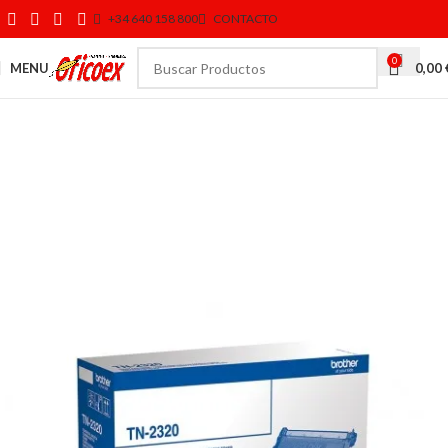
+34 640 158 800
CONTACTO
0
MENU
0,00