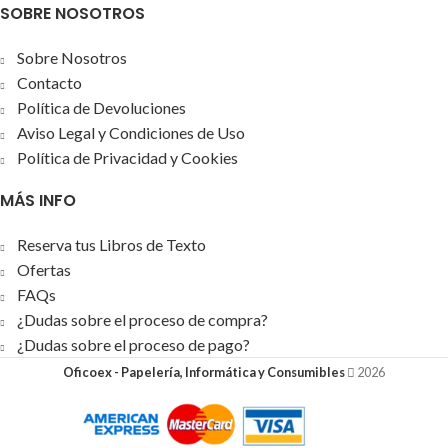
SOBRE NOSOTROS
/ WF-3520DWF / WF-
3010DWElige el color del
Sobre Nosotros
cartucho que tienes agotado
Contacto
T1291=negro T1292=azul
Política de Devoluciones
T1293=magenta
Aviso Legal y Condiciones de Uso
T1294=amarillo
Política de Privacidad y Cookies
MÁS INFO
Reserva tus Libros de Texto
Ofertas
FAQs
¿Dudas sobre el proceso de compra?
¿Dudas sobre el proceso de pago?
Oficoex - Papelería, Informática y Consumibles
2026