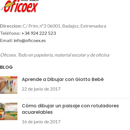
Stylus SX425W / Stylus
SX525WD / Stylus SX620FW /
Stylus Office BX305FW /
Stylus Office BX525WD /
Direccion:
C/ Prim, nº2 06001. Badajoz, Extremadura
Stylus Office BX625FWD /
Teléfono:
+34 924 222 523
Stylus Office BX925FWD /
Email:
info@oficoex.es
Stylus Office BX620FWD /
Stylus Office BX535WD /
Oficoex. Todo en papelería, material escolar y de oficina
Stylus SX440W / Stylus
SX445W / Stylus Office
BLOG
BX635FWD / Stylus SX235W /
Stylus SX435W / Stylus Office
Aprende a Dibujar con Giotto Bebé
BX935FWD / WF-7015 / WF-
22 de junio de 2017
7525 / WF-7515 / Stylus
SX230 / Stylus Office
SX535WD / Stylus SX430W /
Cómo dibujar un paisaje con rotuladores
Stylus Office BX630FW /
acuarelables
Stylus Office BX305FW Plus /
16 de junio de 2017
Stylus SX438W / WF-
3540DTWF / WF-3530DTWF