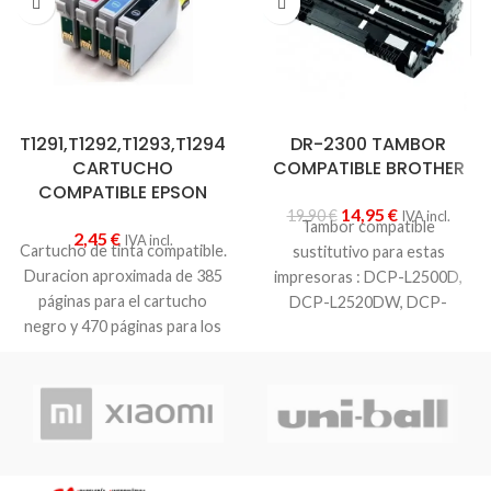
T1291,T1292,T1293,T1294
DR-2300 TAMBOR
CARTUCHO
COMPATIBLE BROTHER
COMPATIBLE EPSON
14,95
€
19,90
€
IVA incl.
Tambor compatible
2,45
€
IVA incl.
Cartucho de tinta compatible.
sustitutivo para estas
Duracion aproximada de 385
impresoras : DCP-L2500D,
páginas para el cartucho
DCP-L2520DW, DCP-
negro y 470 páginas para los
L2540DN, HL-L2300D, HL-
colores.Este consumible es
L2340DW, HL-L2360DN, HL-
adecuado para las siguientes
L2365DW, MFC-L2700DW,
Epson-impresoras: Stylus
MFC-L2720DW, MFC-
Office BX305F / Stylus Office
L2740DW.Aprox. 12.000
BX320FW / Stylus Office
páginas No contiene cartucho
B42WD / Stylus SX420W /
de tóner