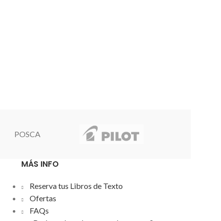
oficina y casa.
manual.
Cizal
hasta 8 hoja
de c
POSCA
MÁS INFO
Reserva tus Libros de Texto
Ofertas
FAQs