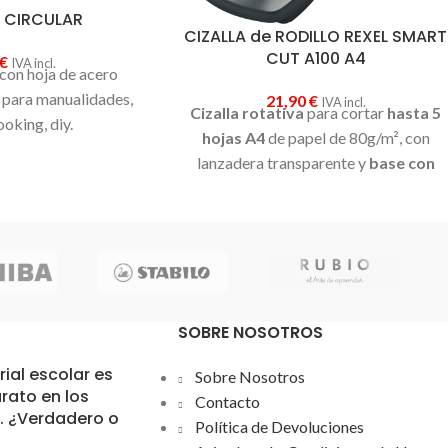
 CIRCULAR
CIZALLA de RODILLO REXEL SMART
CUT A100 A4
€
IVA incl.
 con hoja de acero
l para manualidades,
21,90
€
IVA incl.
Cizalla rotativa
para cortar
hasta 5
oking, diy.
hojas A4
de papel de 80g/m², con
lanzadera transparente y
base con
cuadrícula
. Para usuarios que buscan
cortes precisos y rectilíneos
, con
una
longitud de corte de 300 mm.
SOBRE NOSOTROS
rial escolar es
Sobre Nosotros
rato en los
Contacto
… ¿Verdadero o
Política de Devoluciones