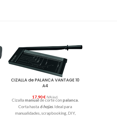
CIZALLA de PALANCA VANTAGE 10
A4
17,90
€
IVA incl.
Cizalla de
Cizalla
manual
de corte con
palanca
.
Corta hasta
6 hojas
. Ideal para
47
manualidades, scrapbooking, DIY,
Guillotina d