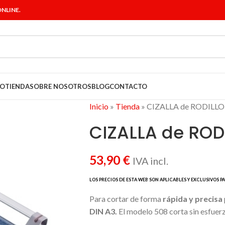
NLINE.
IO
TIENDA
SOBRE NOSOTROS
BLOG
CONTACTO
Inicio
»
Tienda
»
CIZALLA de RODILLO
CIZALLA de ROD
53,90
€
IVA incl.
Para cortar de forma
rápida y precisa
DIN A3.
El modelo 508 corta sin esfuer