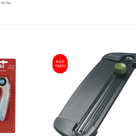
recta.
AGO
TADO