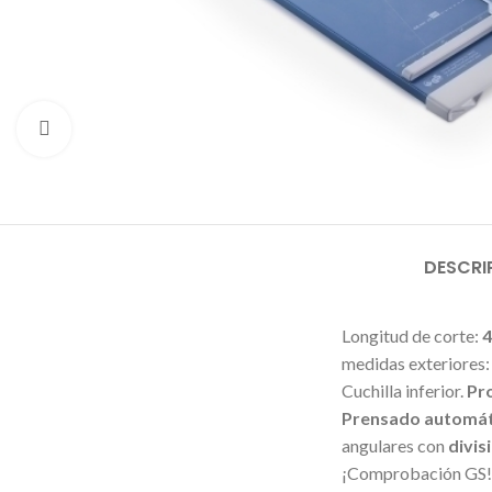
Click to enlarge
DESCRI
Longitud de corte:
4
medidas exteriores:
Cuchilla inferior.
Pro
Prensado automát
angulares con
divis
¡Comprobación GS!2 a