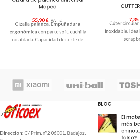
CUTTER
Maped
7,35
55,90
€
IVA incl.
Cúter circular
Cizalla
palanca
.
Empuñadura
inoxidable. Idea
ergonómica
con parte soft, cuchilla
scrapbo
no afilada. Capacidad de corte de
hasta 6 hojas
de 80 gramos. Longitud
de corte
320 mm
. Medida: 600 x 200
mm.
BLOG
El mate
más ba
chinos
Direccion:
C/ Prim, nº2 06001. Badajoz,
falso?