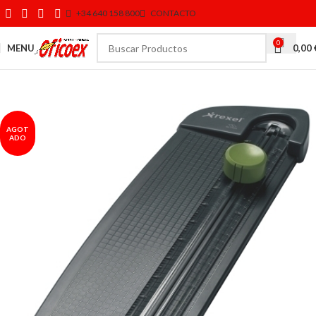
+34 640 158 800
CONTACTO
0
MENU
0,00
AGOT
ADO