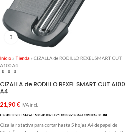
Click to enlarge
Inicio
»
Tienda
»
CIZALLA de RODILLO REXEL SMART CUT
A100 A4
CIZALLA de RODILLO REXEL SMART CUT A100
A4
21,90
€
IVA incl.
Cizalla rotativa
para cortar
hasta 5 hojas A4
de papel de