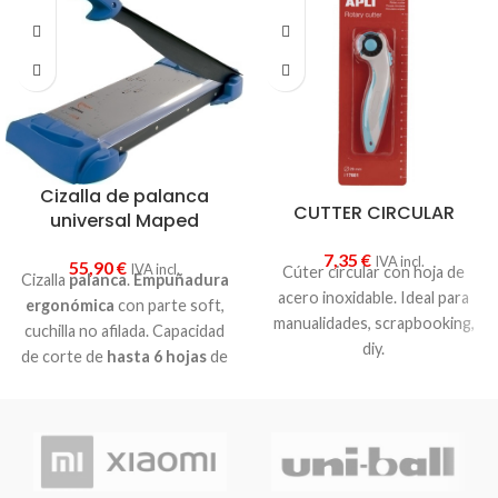
Cizalla de palanca
CUTTER CIRCULAR
universal Maped
7,35
€
IVA incl.
55,90
€
IVA incl.
Cúter circular con hoja de
Cizalla
palanca
.
Empuñadura
acero inoxidable. Ideal para
ergonómica
con parte soft,
manualidades, scrapbooking,
cuchilla no afilada. Capacidad
diy.
de corte de
hasta 6 hojas
de
80 gramos. Longitud de corte
320 mm
. Medida: 600 x 200
mm.