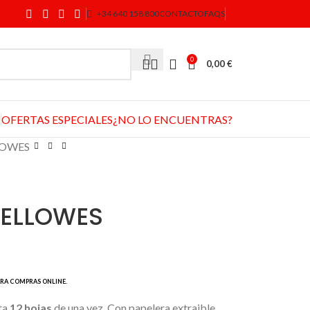
+34 640 158 800
CONTACTO
FAQS
0
0,00
€
OFERTAS ESPECIALES
¿NO LO ENCUENTRAS?
LOWES
FELLOWES
ta
12 hojas
de una vez. Con papelera extraible