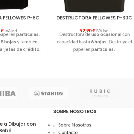
 FELLOWES P-8C
DESTRUCTORA FELLOWES P-30C
0
€
52,90
€
IVA incl.
IVA incl.
papel en
partículas.
Destructora de
uso ocasional
con
8 hojas
y también
capacidad hasta
6 hojas.
Destruye el
tarjetas de crédito.
papel en
partículas.
SOBRE NOSOTROS
 a Dibujar con
Sobre Nosotros
 Bebé
Contacto