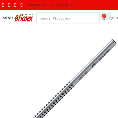
+34 640 158 800
CONTACTO
0
MENU
0,00