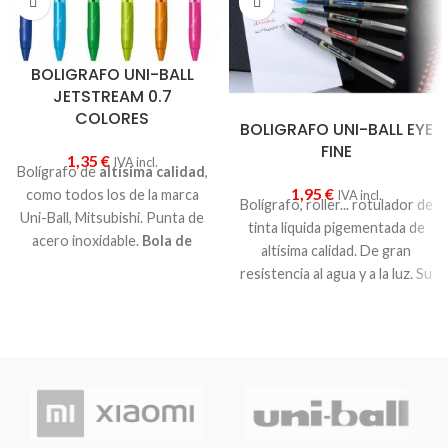
BOLIGRAFO UNI-BALL
JETSTREAM 0.7
COLORES
BOLIGRAFO UNI-BALL EYE
FINE
1,35
€
IVA incl.
Bolígrafo de
altísima calidad
,
1,95
€
como todos los de la marca
IVA incl.
Bolígrafo, roller... rotulador de
Uni-Ball, Mitsubishi. Punta de
tinta líquida pigementada de
acero inoxidable.
Bola de
altísima calidad. De gran
0.7mm
.
Retráctil
. Tinta
resistencia al agua y a la luz. Su
pigmetada de
gran
exclusivo sistema de control
resistencia al agua y a la luz
.
de tinta evita goteo y da una
Ofrece una escritura más
gran suavidad de escritura.
suave y rápida aún que la tinta
Cuerpo y capuchón plástico.
de gel. Anti falsificación y
Clip metálico. Punta de bola
secado instantáneo.
Ideal
con trazo medio. Uni-Ball
para zurdos
.
tiene los bolígrafos y roller de