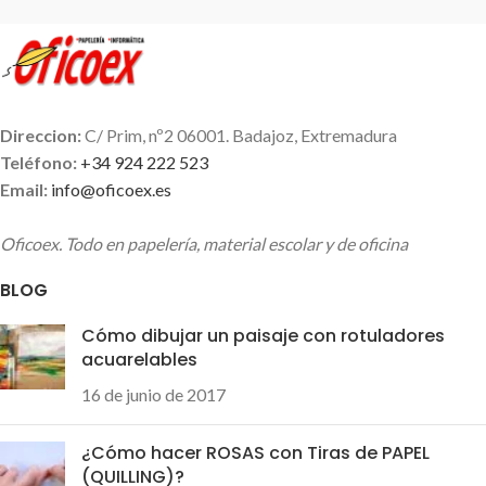
más alta calidad del mercado a
un precio muy económico.
Recomendable 100%
Direccion:
C/ Prim, nº2 06001. Badajoz, Extremadura
Teléfono:
+34 924 222 523
Email:
info@oficoex.es
Oficoex. Todo en papelería, material escolar y de oficina
BLOG
Cómo dibujar un paisaje con rotuladores
acuarelables
16 de junio de 2017
¿Cómo hacer ROSAS con Tiras de PAPEL
(QUILLING)?