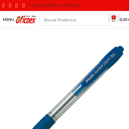
+34 640 158 800
CONTACTO
0
MENU
0,00