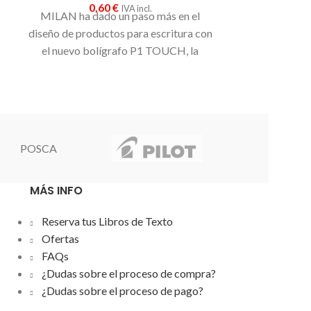
0,60
€
IVA incl.
Cuerpo clás
MILAN ha dado un paso más en el
capuchón y tap
diseño de productos para escritura con
Tinta de bas
el nuevo bolígrafo P1 TOUCH, la
secado rápido 
misma
calidad y simplicidad
de la
de 0,8 mm
clásica goma 430 aplicada a un
bolígrafo.
Económico y con grandes
prestaciones
: 1.200 mts de escritura,
retráctil
,
tacto de goma
y cuerpo del
POSCA
mismo color de la tinta.
MÁS INFO
Reserva tus Libros de Texto
Ofertas
FAQs
¿Dudas sobre el proceso de compra?
¿Dudas sobre el proceso de pago?