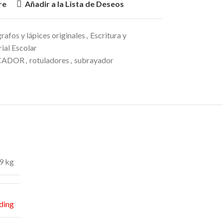
re
Añadir a la Lista de Deseos
rafos y lápices originales
,
Escritura y
ial Escolar
CADOR
,
rotuladores
,
subrayador
9 kg
ding