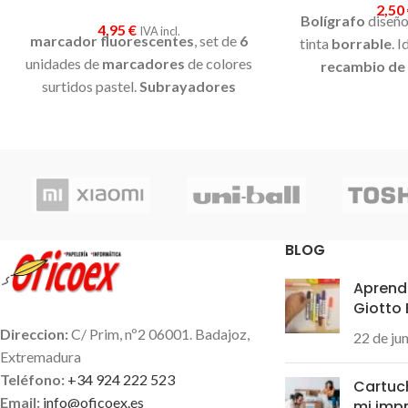
2,50
Bolígrafo
diseño
4,95
€
IVA incl.
marcador fluorescentes
, set de
6
tinta
borrable
. 
unidades de
marcadores
de colores
recambio de l
surtidos pastel.
Subrayadores
decorados al estilo kawaii tamaño
míni. Perfectos para subrayar y
destacar cualquier texto.
BLOG
Aprende
Giotto
Direccion:
C/ Prim, nº2 06001. Badajoz,
22 de ju
Extremadura
Teléfono:
+34 924 222 523
Cartuc
Email:
info@oficoex.es
mi impr