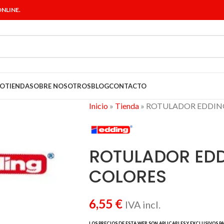
NLINE.
IO
TIENDA
SOBRE NOSOTROS
BLOG
CONTACTO
Inicio
»
Tienda
»
ROTULADOR EDDING
ROTULADOR EDD
COLORES
6,55
€
IVA incl.