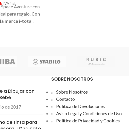
€
IVA incl.
 Space Aventure con
Ideal para regalo.
Con
a marca i-total.
SOBRE NOSOTROS
 a Dibujar con
Sobre Nosotros
 Bebé
Contacto
Política de Devoluciones
nio de 2017
Aviso Legal y Condiciones de Uso
Política de Privacidad y Cookies
ho de tinta para
esora. ¿Original o