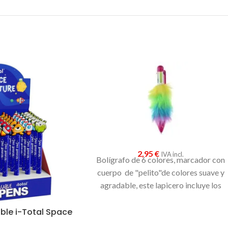
2,95
€
IVA incl.
Bolígrafo de 6 colores, marcador con
cuerpo de "pelito"de colores suave y
agradable, este lapicero incluye los
colores:negro,rojo,naranja,verde, azul 
lila
able i-Total Space