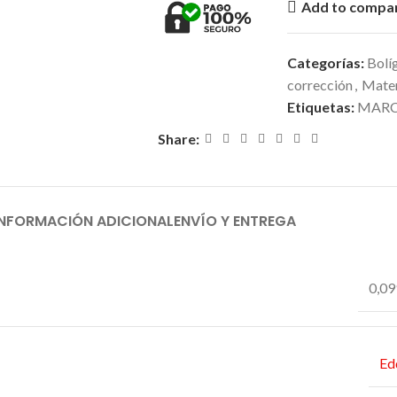
Add to compa
Categorías:
Bolíg
corrección
,
Mater
Etiquetas:
MAR
Share:
INFORMACIÓN ADICIONAL
ENVÍO Y ENTREGA
0,09
Ed