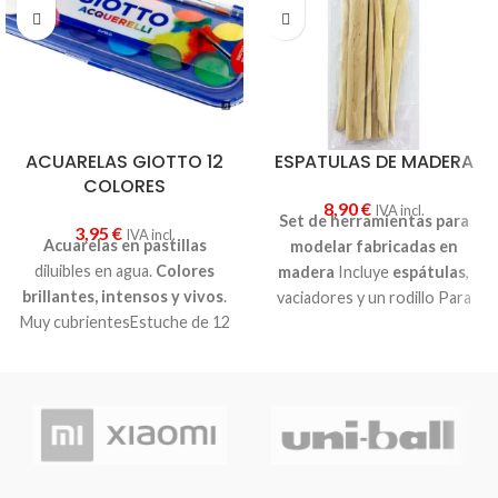
ACUARELAS GIOTTO 12
ESPATULAS DE MADERA
COLORES
8,90
€
IVA incl.
Set de herramientas para
3,95
€
IVA incl.
Acuarelas en pastillas
modelar fabricadas en
diluibles en agua.
Colores
madera
Incluye
espátulas
,
brillantes, intensos y vivos
.
vaciadores y un rodillo Para
Muy cubrientesEstuche de 12
uso profesional
colores + pincel.
Para modelar pastas
DAS, FIMO, arcillas, plastilinas.