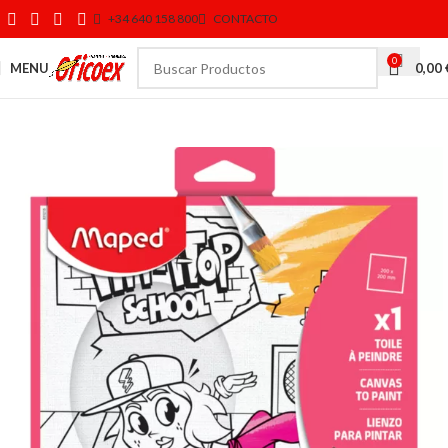
+34 640 158 800
CONTACTO
0
MENU
0,00