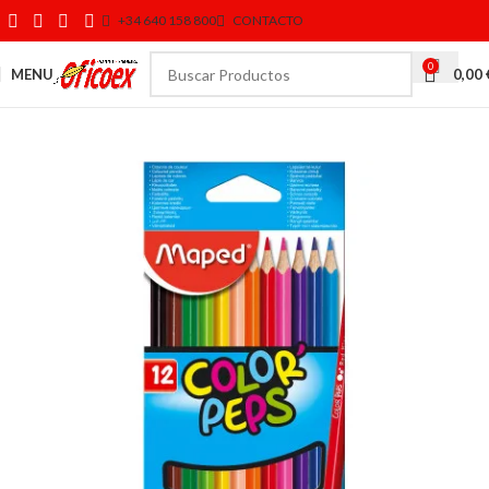
+34 640 158 800
CONTACTO
0
MENU
0,00