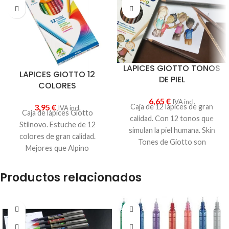
LAPICES GIOTTO TONOS
LAPICES GIOTTO 12
DE PIEL
COLORES
6,65
€
IVA incl.
Caja de 12 lápices de gran
3,95
€
IVA incl.
Caja de lápices Giotto
calidad. Con 12 tonos que
Stilnovo. Estuche de 12
simulan la piel humana. Skin
colores de gran calidad.
Tones de Giotto son
Mejores que Alpino
perfectos para bellas artes,
manualidades y colegio.
Productos relacionados