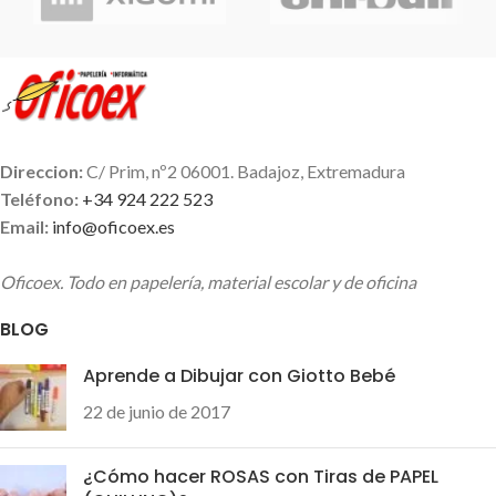
mantiene constante.
tiene los bolígrafos y roller de
más alta calidad del mercado a
un precio muy económico.
Recomendable 100%
Direccion:
C/ Prim, nº2 06001. Badajoz, Extremadura
Teléfono:
+34 924 222 523
Email:
info@oficoex.es
Oficoex. Todo en papelería, material escolar y de oficina
BLOG
Aprende a Dibujar con Giotto Bebé
22 de junio de 2017
¿Cómo hacer ROSAS con Tiras de PAPEL