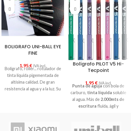
BOLIGRAFO UNI-BALL EYE
FINE
Bolígrafo PILOT V5 Hi-
1,95
€
IVA incl.
Bolígrafo, roller... rotulador de
Tecpoint
tinta líquida pigementada de
altísima calidad. De gran
1,95
€
IVA incl.
Punta de aguja
con bola de
resistencia al agua y a la luz. Su
carburo,
tinta líquida
soluble
exclusivo sistema de control
al agua. Más de
2.000mts de
de tinta evita goteo y da una
escritura
fluida, ágil y
gran suavidad de escritura.
duradera. Gracias al sistema
Cuerpo y capuchón plástico.
de
flujo de tinta
v-system, el
Clip metálico. Punta de bola
trazo de escritura siempre se
con trazo medio. Uni-Ball