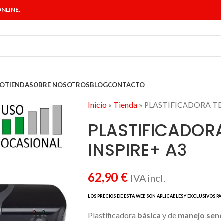
NLINE.
IO
TIENDA
SOBRE NOSOTROS
BLOG
CONTACTO
Inicio
»
Tienda
»
PLASTIFICADORA TE
PLASTIFICADOR
INSPIRE+ A3
62,90
€
IVA incl.
Plastificadora
básica
y de
manejo senc