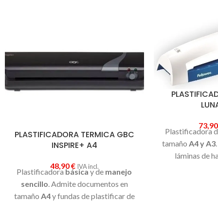
PLASTIFICA
LUN
73,9
Plastificadora 
PLASTIFICADORA TERMICA GBC
tamaño
A4 y A3
INSPIRE+ A4
láminas de h
48,90
€
IVA incl.
Plastificadora
básica
y de
manejo
sencillo
. Admite documentos en
tamaño
A4
y fundas de plastificar de
80 micras.