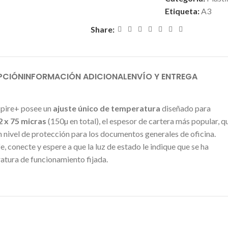
Etiqueta:
A3
Share:
PCIÓN
INFORMACIÓN ADICIONAL
ENVÍO Y ENTREGA
nspire+ posee un
ajuste único de temperatura
diseñado para
2 x 75 micras
(150µ en total), el espesor de cartera más popular, q
 nivel de protección para los documentos generales de oficina.
 conecte y espere a que la luz de estado le indique que se ha
atura de funcionamiento fijada.