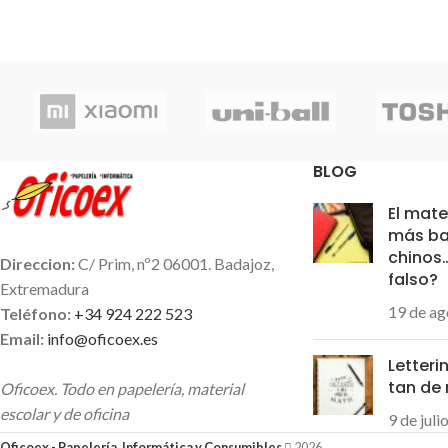
BLOG
El mate
más ba
chinos
Direccion:
C/ Prim, nº2 06001. Badajoz,
falso?
Extremadura
19 de ag
Teléfono:
+34 924 222 523
Email:
info@oficoex.es
Letteri
tan de
Oficoex. Todo en papelería, material
escolar y de oficina
9 de juli
Oficoex - Papelería, Informática y Consumibles
2026