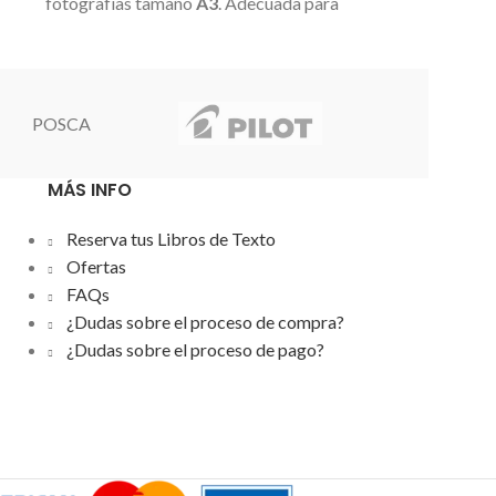
fotografías tamaño
A3
. Adecuada para
fotografías t
fundas de 80 hasta 125 micras.
fundas de 
Siste
POSCA
MÁS INFO
Reserva tus Libros de Texto
Ofertas
FAQs
¿Dudas sobre el proceso de compra?
¿Dudas sobre el proceso de pago?