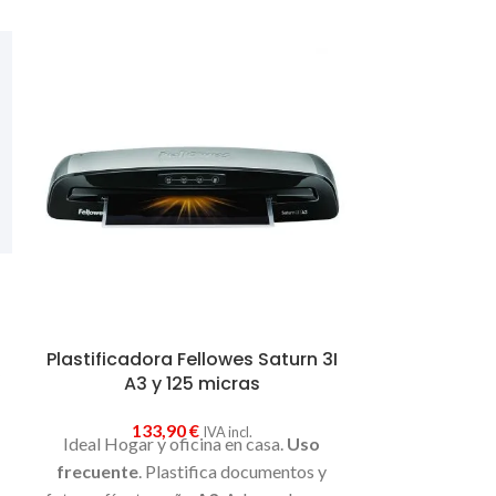
Plastificadora Fellowes Saturn 3I
Plastificad
A3 y 125 micras
A4 
133,90
€
62
IVA incl.
Ideal Hogar y oficina en casa.
Uso
Ideal Hogar 
frecuente
. Plastifica documentos y
ocasional
. 