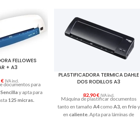
DORA FELLOWES
AR + A3
PLASTIFICADORA TERMICA DAHLE
0
€
DOS RODILLOS A3
IVA incl.
de documentos para
.
Sencilla
y apta para
82,90
€
IVA incl.
Máquina de plastificar documentos
asta
125 micras.
tanto en tamaño
A4
como
A3,
en
frío
y
en
caliente
. Apta para láminas de
plastificar de
80 micras.