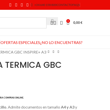
+34 640 158 800
CONTACTO
FAQS
0
0,00
€
OFERTAS ESPECIALES
¿NO LO ENCUENTRAS?
RMICA GBC INSPIRE+ A3
A TERMICA GBC
illo
. Admite documentos en tamaño
A4 y A3
y