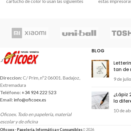
cartucho de color lo usan las siguientes
estas impresora
impresoras HP: DeskJet D2560 /
XP-235, XP-245, 
DeskJet F4280 / DeskJet F4224 /
335, XP-342, X
DeskJet F4210 / DeskJet F4283 /
435, XP-442, XP-4
DeskJet F4200 / DeskJet F4220 /
cartucho agota
DeskJet D2660 / DeskJet D1660 /
su
DeskJet D5560 / DeskJet F4272 /
BLOG
Photosmart C4680 / Photosmart
C4780 / DeskJet F2420 / DeskJet
Letteri
F2480 / DeskJet F4580 / DeskJet
tan de
F4500 / Photosmart C4600 / DeskJet
Direccion:
C/ Prim, nº2 06001. Badajoz,
9 de juli
F2492 / Photosmart C4700 / DeskJet
Extremadura
D2500 / DeskJet D2600 / DeskJet
Teléfono:
+34 924 222 523
¿Lápiz
D5500 / DeskJet F2400 / DeskJet
Email:
info@oficoex.es
la dife
D2545 / DeskJet D1600 / Photosmart
10 de ab
C4685 / DeskJet D2680 / ENVY 100 /
Oficoex. Todo en papelería, material
ENVY 110 / ENVY 114 / DeskJet
escolar y de oficina
F4480 / ENVY 120
Oficoex - Papelería, Informática y Consumibles
2026