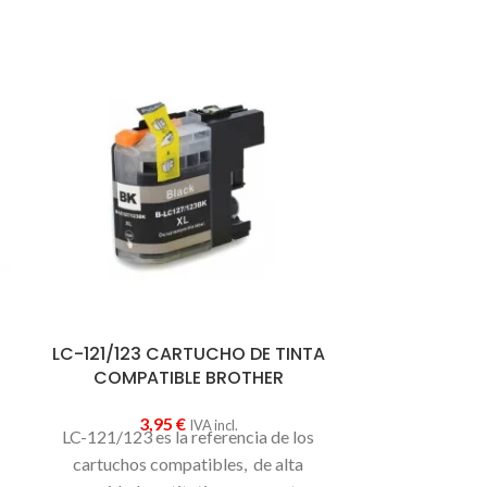
-25%
LC-121/123 CARTUCHO DE TINTA
TN-2220 
COMPATIBLE BROTHER
3,95
€
19,90
IVA incl.
,
LC-121/123 es la referencia de los
TN-2220
es la
cartuchos compatibles, de alta
de tóner comp