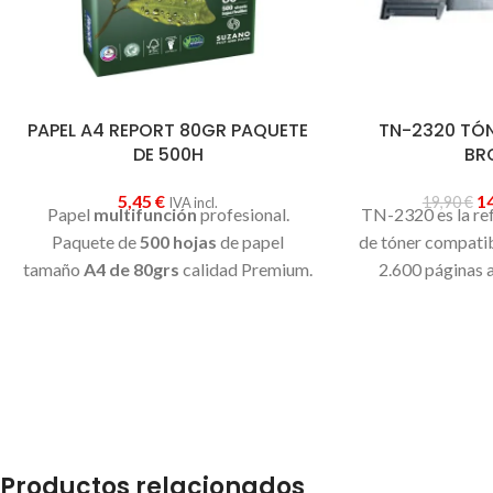
PAPEL A4 REPORT 80GR PAQUETE
TN-2320 TÓ
DE 500H
BR
5,45
€
1
19,90
€
IVA incl.
Papel
multifunción
profesional.
TN-2320 es la ref
Paquete de
500 hojas
de papel
de tóner compatib
tamaño
A4 de 80grs
calidad Premium.
2.600 páginas a
Extra blanco
. Ideal para escritos,
estas impresoras
presentaciones, fotocopias,
DCP-L2520DW, 
impresoras. Perfecto para trabajos de
L2300D, HL-L23
oficina y vuelta al cole. "Folios para la
HL-L2365DW, M
impresora"
L2720DW, 
Productos relacionados