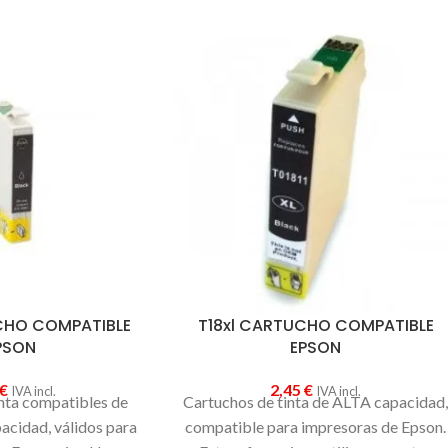
L2720DW, MFC-L2740DW.
CHO COMPATIBLE
T18xl CARTUCHO COMPATIBLE
PSON
EPSON
€
2,45
€
IVA incl.
IVA incl.
nta compatibles de
Cartuchos de tinta de ALTA capacidad
acidad, válidos para
compatible para impresoras de Epson.