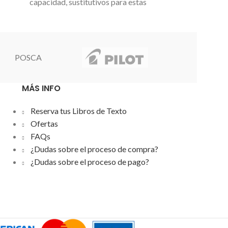
capacidad, sustitutivos para estas
estas impres
impresoras: DCP-J132W, DCP-
DCP-7060DN
J152W, DCP-J4110DW, MFC-
2840, FAX-28
J4410DW, MFC-J4510DW, MFC-
HL-2240D, H
J4710DW, MFCJ-650DW, MFC-
MFC-7360N,
POSCA
J6520DW, MFC-J6720DW, MFC-
7860DW. Cart
J6920DW, MFC-J870DW. Elije el
larga duración
MÁS INFO
color del cartucho que tienes que
d
sustituir.
Reserva tus Libros de Texto
Ofertas
FAQs
¿Dudas sobre el proceso de compra?
¿Dudas sobre el proceso de pago?