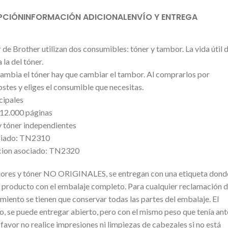
PCIÓN
INFORMACIÓN ADICIONAL
ENVÍO Y ENTREGA
 de Brother utilizan dos consumibles: tóner y tambor. La vida útil d
 la del tóner.
ambia el tóner hay que cambiar el tambor. Al comprarlos por
stes y eliges el consumible que necesitas.
cipales
 12.000 páginas
 tóner independientes
ciado: TN2310
acion asociado: TN2320
bores y tóner NO ORIGINALES, se entregan con una etiqueta dond
el producto con el embalaje completo. Para cualquier reclamación 
miento se tienen que conservar todas las partes del embalaje. El
, se puede entregar abierto, pero con el mismo peso que tenía ant
favor no realice impresiones ni limpiezas de cabezales si no está