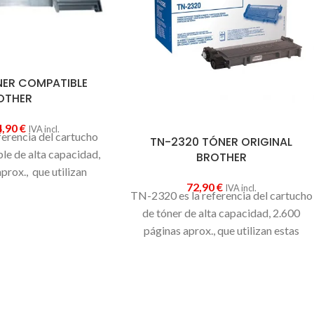
NER COMPATIBLE
OTHER
4,90
€
IVA incl.
erencia del cartucho
TN-2320 TÓNER ORIGINAL
le de alta capacidad,
BROTHER
prox., que utilizan
72,90
€
IVA incl.
 láser: DCP-L2500D,
TN-2320 es la referencia del cartucho
DCP-L2540DN, HL-
de tóner de alta capacidad, 2.600
40DW, HL-L2360DN,
páginas aprox., que utilizan estas
FC-L2700DW, MFC-
impresoras láser: DCP-L2500D, DCP-
MFC-L2740DW.
L2520DW, DCP-L2540DN, HL-
L2300D, HL-L2340DW, HL-L2360DN,
HL-L2365DW, MFC-L2700DW, MFC-