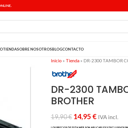
NLINE.
IO
TIENDA
SOBRE NOSOTROS
BLOG
CONTACTO
Inicio
»
Tienda
»
DR-2300 TAMBOR 
DR-2300 TAMB
BROTHER
14,95
€
19,90
€
IVA incl.