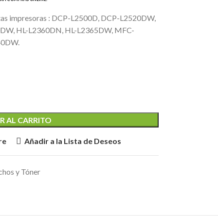
estas impresoras : DCP-L2500D, DCP-L2520DW,
0DW, HL-L2360DN, HL-L2365DW, MFC-
40DW.
R AL CARRITO
re
Añadir a la Lista de Deseos
chos y Tóner