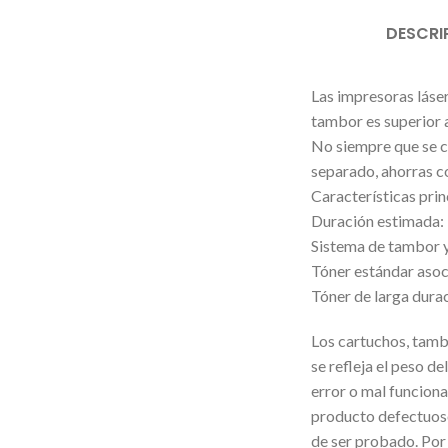
DESCRI
Las impresoras láser
tambor es superior a
No siempre que se c
separado, ahorras co
Características prin
Duración estimada:
Sistema de tambor y
Tóner estándar aso
Tóner de larga dur
Los cartuchos, tam
se refleja el peso d
error o mal funciona
producto defectuoso
de ser probado. Por 