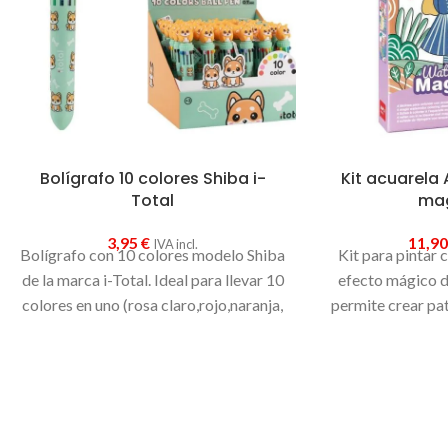
Bolígrafo 10 colores Shiba i-
Kit acuarela 
Total
mag
3,95
€
11,9
IVA incl.
Bolígrafo con 10 colores modelo Shiba
Kit para pintar 
de la marca i-Total. Ideal para llevar 10
efecto mágico de
colores en uno (rosa claro,rojo,naranja,
permite crear pa
amarillo,verde claro, azul claro, azul
pintar las lám
oscuro.lila, marrón y negro)
creativa. El set 
ilustradas para p
pastillas de ac
colores, 1 pincel