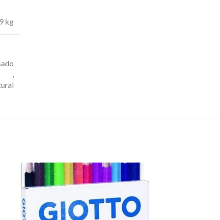
9 kg
sado
,
ural