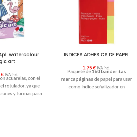
Apli watercolour
INDICES ADHESIOS DE PAPEL
ic art
1,75
€
IVA incl.
Paquete de
160 banderitas
0
€
IVA incl.
con acuarelas, con el
marcapáginas
de papel para usar
l rotulador, ya que
como índice señalizador en
trones y formas para
documentos y libros.
inas de forma más
de incluye: 4 láminas
intar con acuarela, 6
uarela de diferentes
, 1 goma, 1 rotulador