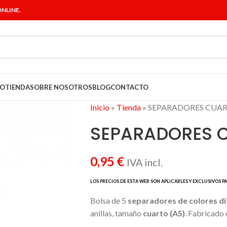
NLINE.
IO
TIENDA
SOBRE NOSOTROS
BLOG
CONTACTO
Inicio
»
Tienda
»
SEPARADORES CUAR
SEPARADORES 
0,95
€
IVA incl.
Bolsa de 5
separadores de colores di
anillas, tamaño
cuarto (A5)
. Fabricado 