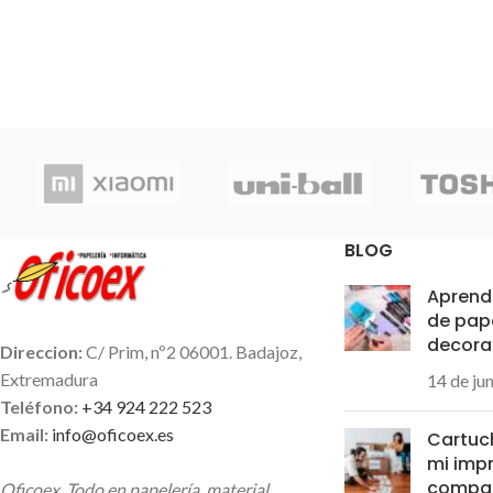
mágico, fichas 
Ilustraciones 
dibujos de c
infantiles. Reco
partir
BLOG
Aprende
de pap
decora
Direccion:
C/ Prim, nº2 06001. Badajoz,
Extremadura
14 de ju
Teléfono:
+34 924 222 523
Email:
info@oficoex.es
Cartuc
mi impr
compat
Oficoex. Todo en papelería, material