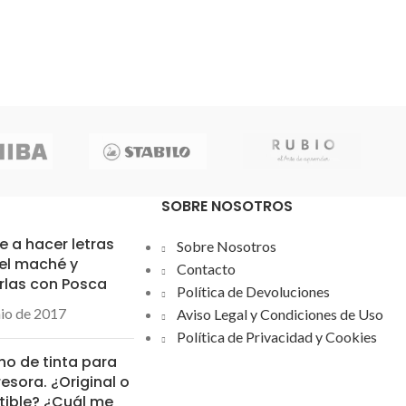
guía con ejemplos.
de las láminas con
uentos populares
mendado para niños a
 de 5 años.
SOBRE NOSOTROS
 a hacer letras
Sobre Nosotros
el maché y
Contacto
rlas con Posca
Política de Devoluciones
nio de 2017
Aviso Legal y Condiciones de Uso
Política de Privacidad y Cookies
ho de tinta para
esora. ¿Original o
ible? ¿Cuál me