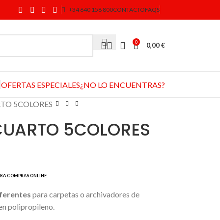
+34 640 158 800
CONTACTO
FAQS
0
0,00
€
OFERTAS ESPECIALES
¿NO LO ENCUENTRAS?
TO 5COLORES
CUARTO 5COLORES
ferentes
para carpetas o archivadores de
en polipropileno.