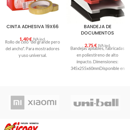
CINTA ADHESIVA 19X66
BANDEJA DE
DOCUMENTOS
1,40
€
IVA incl.
Rollo de celo "del grande pero
2,75
€
IVA incl.
Bandejas apilables, fabricadas
del ancho". Para mostradores
en poliestireno de alto
y uso universal.
impacto. Dimensiones:
345x255x60mmDisponible en
varios colores. Se venden por
unidad. Elige tu color favorito