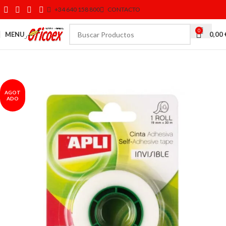
+34 640 158 800
CONTACTO
0
MENU
0,00
AGOT
ADO