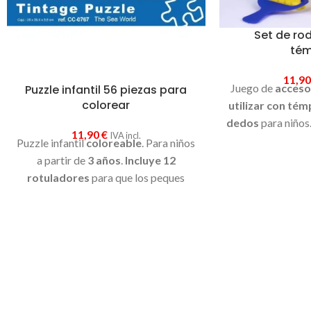
Set de rodi
té
11,9
Juego de
acceso
Puzzle infantil 56 piezas para
colorear
utilizar con tém
dedos
para niños.
11,90
€
IVA incl.
Regalo origi
Puzzle infantil
coloreable
. Para niños
a partir de
3 años
.
Incluye 12
rotuladores
para que los peques
puedan colorear el dibujo una vez
montado.