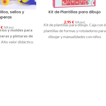
llos, sellos y
Kit de Plantillas para dibujo
mperas
2,95
€
IVA incl.
Kit de plantillas para dibujo. Caja con 6
0
€
IVA incl.
rios y moldes para
plantillas de formas y rotuladores para
peras y pinturas de
dibujar y manualidades con niños
 Alto valor didáctico.
nal y divertido.