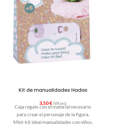
Kit de ma
3
Caja regalo c
para crear el
Mini-kit ideal
Kit de manualidades Hadas
3,50
€
IVA incl.
Caja regalo con el material necesario
para crear el personaje de la figura.
Mini-kit ideal manualidades con niños.