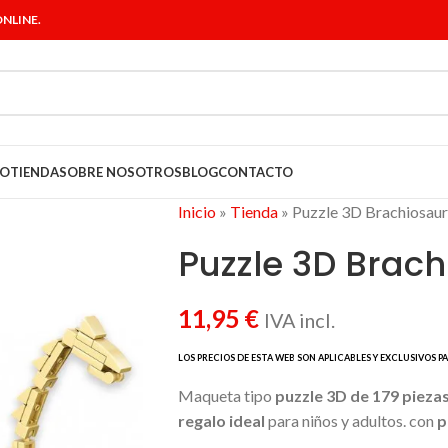
NLINE.
IO
TIENDA
SOBRE NOSOTROS
BLOG
CONTACTO
Inicio
»
Tienda
»
Puzzle 3D Brachiosau
Puzzle 3D Brac
11,95
€
IVA incl.
Maqueta tipo
puzzle 3D de 179 pieza
regalo ideal
para niños y adultos. con
p