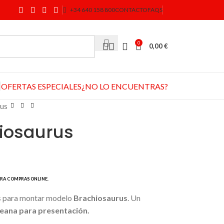
+34 640 158 800
CONTACTO
FAQS
0
0,00
€
OFERTAS ESPECIALES
¿NO LO ENCUENTRAS?
rus
hiosaurus
s
para montar modelo
Brachiosaurus
. Un
eana para presentación.