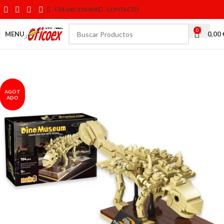
+34 640 158 800
CONTACTO
0
MENU
0,00
AGOT
ADO