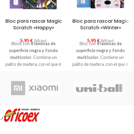
Bloc para rascar Magic
Bloc para rascar Magic
Scratch «Happy»
Scratch «Winter»
5,95
€
5,95
€
IVA incl.
IVA incl.
Block con
8 láminas de
Bloc con
8 láminas de
superficie negra y fondo
superficie negra y fondo
multicolor
. Contiene un
multicolor
. Contiene un
palito de madera, con el que ir
palito de madera, con el que ir
rascando y dibujando en la
rascando y dibujando en la
lámina.
lámina.