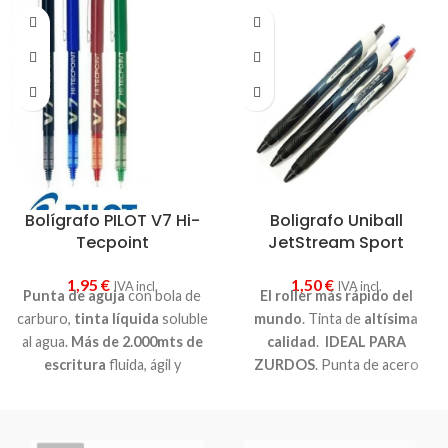
Bolígrafo PILOT V7 Hi-
Boligrafo Uniball
Tecpoint
JetStream Sport
1,95
€
1,50
€
IVA incl.
IVA incl.
Punta de aguja
con bola de
El roller más rápido del
carburo,
tinta líquida
soluble
mundo
. Tinta de
altísima
al agua.
Más de 2.000mts de
calidad
.
IDEAL PARA
escritura
fluida, ágil y
ZURDOS
. Punta de acero
duradera. Gracias al sistema
inoxidable.
Con bola de
de
flujo de tinta v-system
, el
1,0mm
fabricada en carburo
trazo de escritura siempre se
de tungsteno. Diseño juvenil y