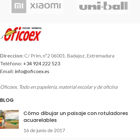
mantiene constante.
retráctil. Cuerpo de plástico.
Diámetro de bola: 0.7mm
Su exclusiva tinta hace que la
escritura sea tan cómoda que
el escribir se convierta en
todo un placer. Ideal para
coger apuntes con
gran
rápidez y suavidad
. No hay
bolígrafo mejor a ese precio
.
Direccion:
C/ Prim, nº2 06001. Badajoz, Extremadura
Teléfono:
+34 924 222 523
Email:
info@oficoex.es
Oficoex. Todo en papelería, material escolar y de oficina
BLOG
Cómo dibujar un paisaje con rotuladores
acuarelables
16 de junio de 2017