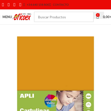
+34 640 158 800
CONTACTO
0
MENU
0,00